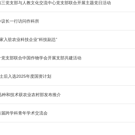
第三党支部与人教文化交流中心党支部联合开展主题党日活动
参议长一行访问作科所
家入驻农业科技企业“科技副总”
计党支部联合中国作物学会开展支部共建活动
士后入选2025年度国资计划
项品种和技术获农业农村部发布推介
首届跨学科青年学术交流会