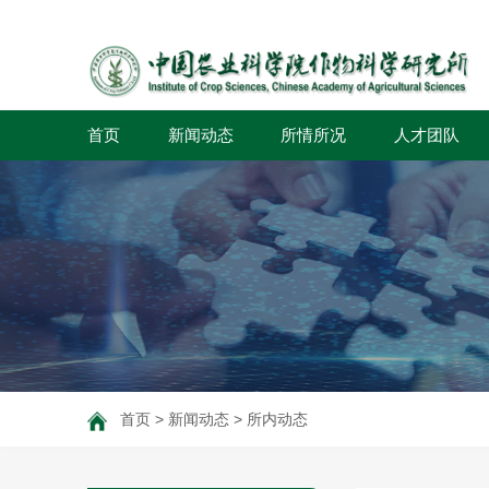
首页
新闻动态
所情所况
人才团队
首页
>
新闻动态
>
所内动态