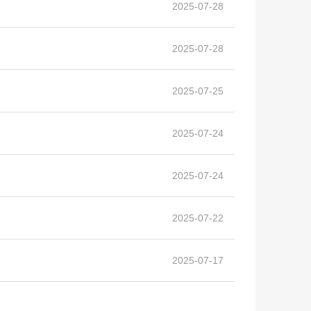
2025-07-28
2025-07-28
2025-07-25
2025-07-24
2025-07-24
2025-07-22
2025-07-17