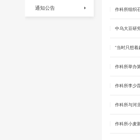
通知公告
作科所组织
中乌大豆研
“当时只想着
作科所举办
作科所李少
作科所与河
作科所小麦