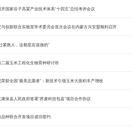
召开国家谷子高粱产业技术体系“十四五”总结考评会议
究与创新联合实验室学术委员会首次会议在内蒙古兴安盟顺利召开
赶紧救人，这都是应该做的”
第二届玉米工程化生物育种研讨班
昆荣获全国“最美志愿者”：新技术引领玉米大面积丰产增收
北康保县人民政府签署“荞麦科技包县”项目合作协议
新品种联合开发项目成功签约