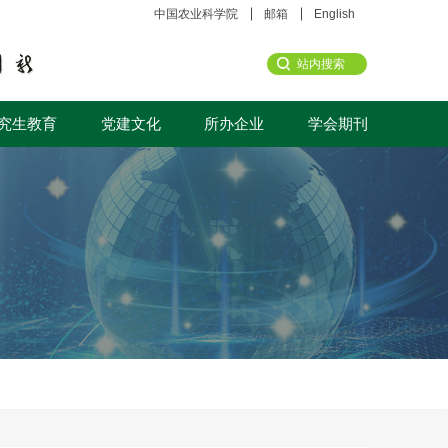
中国农业科学院
邮箱
English
究生教育
党建文化
所办企业
学会期刊