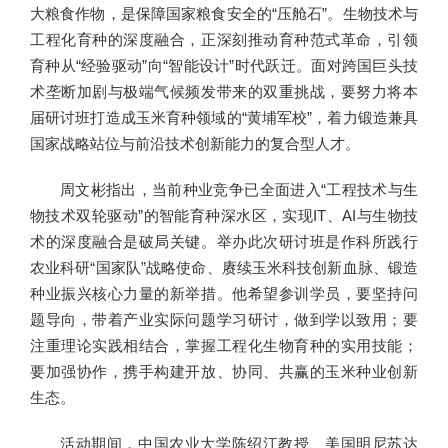
大粮食作物，是保障国家粮食安全的“压舱石”。生物技术与
工程化育种的深度融合，正深刻推动育种范式革命，引领
育种从“经验驱动”向“智能设计”时代跃迁。面对跨国巨头技
术垄断加剧与极端气候频发带来的双重挑战，要努力将本
届研讨班打造成玉米育种领域的“黄埔军校”，着力锻造兼具
国家战略站位与前沿技术创新能力的复合型人才。
周文彬指出，当前种业竞争已全面进入“工程技术与生
物技术双轮驱动”的智能育种深水区，实现IT、AI与生物技
术的深度融合是破局关键。举办此次研讨班是作科所践行
农业科研“国家队”战略使命、赓续玉米科技创新血脉、锻造
种业振兴核心力量的新举措。他希望参训学员，要坚持问
题导向，带着产业实际问题学习研讨，做到学以致用；要
注重理论实践相结合，掌握工程化生物育种的实用技能；
要加强协作，携手构建开放、协同、共赢的玉米种业创新
生态。
活动期间，中国农业大学陈绍江教授、美国明尼苏达