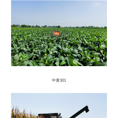
中黄301