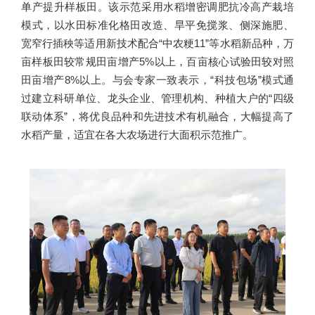
单产提升样板田。该示范采用水稻增密调肥抗冷高产栽培
模式，以水田标准化格田改造、旱平免搅浆、侧深施肥、
宽窄行插秧等适用新技术配合“中农粳11”等水稻新品种，万
亩样板田较常规田亩增产5%以上，百亩核心试验田较对照
田亩增产8%以上。与会专家一致表示，“科技包场”模式通
过建立科研单位、龙头企业、管理机构、种植大户的“四级
联动体系”，将优良品种和先进技术有机融合，大幅提高了
水稻产量，适宜在各大农场进行大面积示范推广。