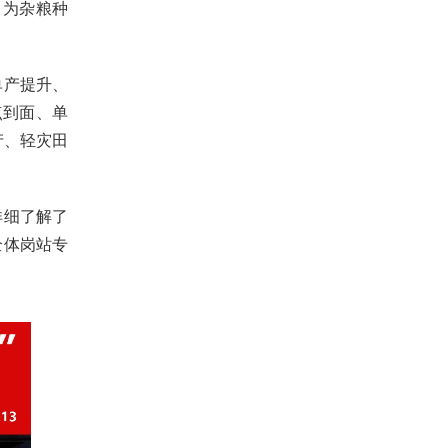
，为杂粮种
单产提升、
点到面、单
产、轻灾田
。
详细了解了
全体岗站专