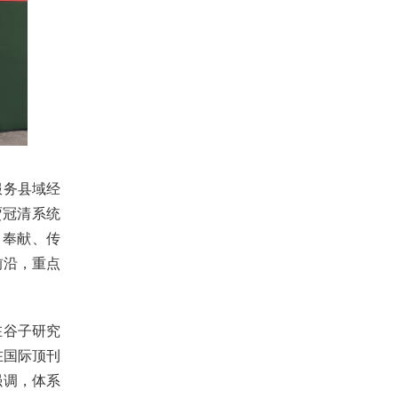
服务县域经
贾冠清系统
、奉献、传
前沿，重点
在谷子研究
在国际顶刊
强调，体系