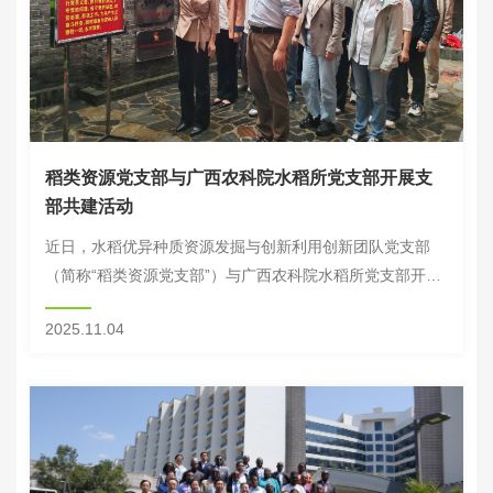
稻类资源党支部与广西农科院水稻所党支部开展支
部共建活动
近日，水稻优异种质资源发掘与创新利用创新团队党支部
（简称“稻类资源党支部”）与广西农科院水稻所党支部开
展“重温入党誓词，践行初心使命”支部共建活动，将支部共
2025.11.04
建与科研工作深度融合，推动党建与业务同频共振...