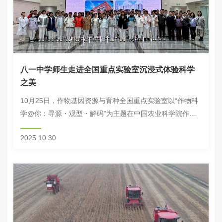
八一中学师生走进全国重点实验室沉浸式体验科学
之美
10月25日，作物基因资源与育种全国重点实验室以“作物科
学@你：寻源・观型・解码”为主题在中国农业科学院作物
科学研究所举办科普活动。北京市八一中学近60名师生走进
2025.10.30
实验室，通过沉浸式体验，全面了解了从种...