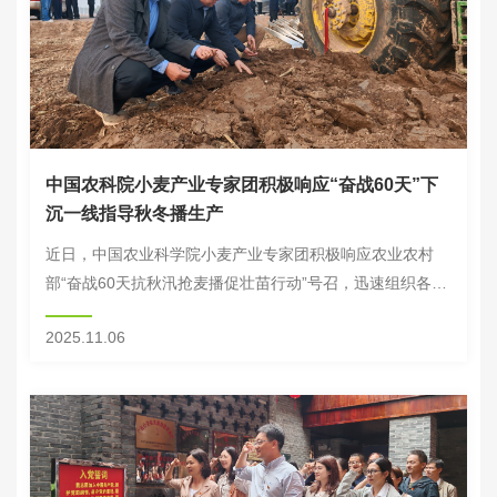
中国农科院小麦产业专家团积极响应“奋战60天”下
沉一线指导秋冬播生产
近日，中国农业科学院小麦产业专家团积极响应农业农村
部“奋战60天抗秋汛抢麦播促壮苗行动”号召，迅速组织各小
分队下沉到黄淮海地区河北、河南、山东等7省60余个重点
2025.11.06
县，聚焦晚播小麦播种质量提升与苗期管理等...