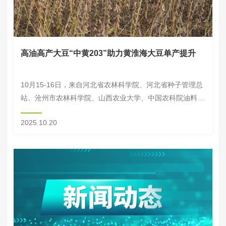
高油高产大豆“中黄203”助力黄淮海大豆单产提升
10月15-16日，来自河北省农林科学院、河北省种子管理总
站、沧州市农林科学院、山西农业大学、中国农科院油料作
物研究所等单位专家组成的专家组，对河北省石家庄市无极
2025.10.20
县的高油高产大豆万亩示范田进行现场实收...