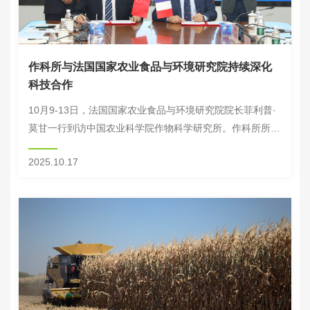
作科所与法国国家农业食品与环境研究院持续深化
科技合作
10月9-13日，法国国家农业食品与环境研究院院长菲利普·
莫甘一行到访中国农业科学院作物科学研究所。作科所所长
周文彬与莫甘院长分别代表双方签署了新一期中法小麦基因
2025.10.17
组学与育种联合实验室续签意向书。中国农...