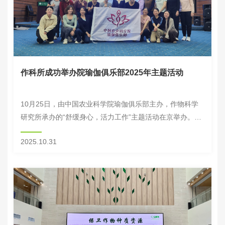
作科所成功举办院瑜伽俱乐部2025年主题活动
10月25日，由中国农业科学院瑜伽俱乐部主办，作物科学
研究所承办的“舒缓身心，活力工作”主题活动在京举办。来
自京内院属单位的30余名俱乐部会员沉浸式体验瑜伽练习、
2025.10.31
聆听专业知识讲座，并围绕瑜伽习练进行交...