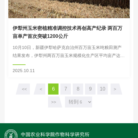
伊犁州玉米密植精准调控技术再创高产纪录 两百万
亩单产首次突破1200公斤
10月10日，新疆伊犁哈萨克自治州百万亩玉米吨粮田测产
结果发布，伊犁州两百万亩玉米规模化生产区平均亩产达
1209.1公斤，创全球范围内玉米两百万亩高产纪录，并再次
2025.10.11
刷新百亩至百万亩五个层次的全国玉米大面...
6
7
8
9
10
<<
<
>
转到
>>