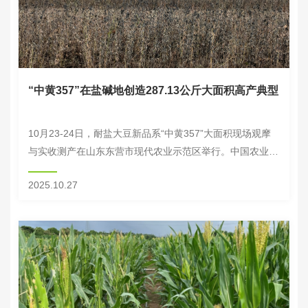
“中黄357”在盐碱地创造287.13公斤大面积高产典型
10月23-24日，耐盐大豆新品系“中黄357”大面积现场观摩
与实收测产在山东东营市现代农业示范区举行。中国农业科
学院重大任务局局长钱万强、作科所副所长任玉龙、东营市
2025.10.27
现代农业示范区管理中心主任李兴杰等...