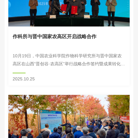
作科所与晋中国家农高区开启战略合作
10月19日，中国农业科学院作物科学研究所与晋中国家农
高区在山西“晋创谷·农高区”举行战略合作签约暨成果转化启
动仪式。作科所副所长郭刚刚与晋中国家农高区管委会副主
2025.10.25
任杨文军分别代表双方签约。作科所所长周...