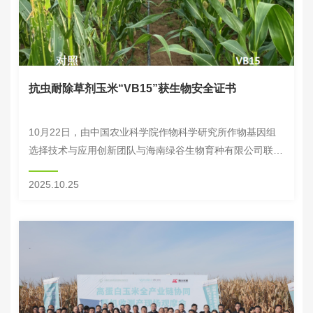
抗虫耐除草剂玉米“VB15”获生物安全证书
10月22日，由中国农业科学院作物科学研究所作物基因组
选择技术与应用创新团队与海南绿谷生物育种有限公司联合
育成的生物育种玉米新品种“VB15”成功获得生物安全证书
2025.10.25
（农基安证字（2025）第183号）。...