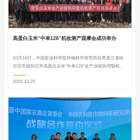
高蛋白玉米“中单126”机收测产观摩会成功举办
10月16日，中国农业科学院作物科学研究所在黑龙江省哈
尔滨市组织召开高蛋白玉米“中单126”全产业链协同暨机收
测产现场观摩会。作科所副所长王文生，黑龙江省农业农村
2025.10.25
厅总农艺师马晓飞、哈尔滨市松北区副区长...