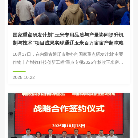
国家重点研发计划“玉米专用品质与产量协同提升机
制与技术”项目成果实现通辽玉米百万亩亩产超吨粮
10月17日，在内蒙古通辽市举办的国家重点研发计划“主要
作物丰产增效科技创新工程”重点专项2025年秋收玉米密植
高产栽培技术示范观摩会上传来喜讯，通辽市208.02万亩示
2025.10.22
范区平均产量达1018.25公...