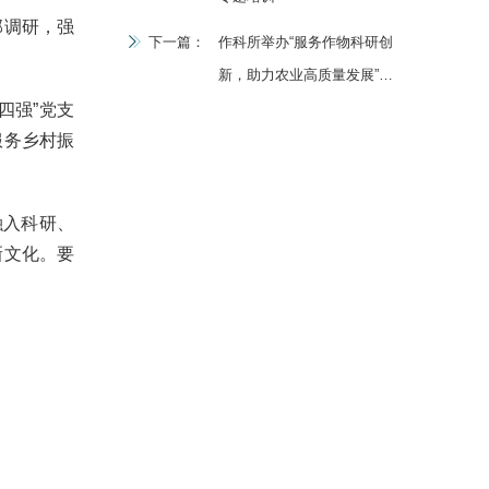
部调研，强
下一篇：
作科所举办“服务作物科研创
新，助力农业高质量发展”交
流活动
四强”党支
服务乡村振
融入科研、
新文化。要