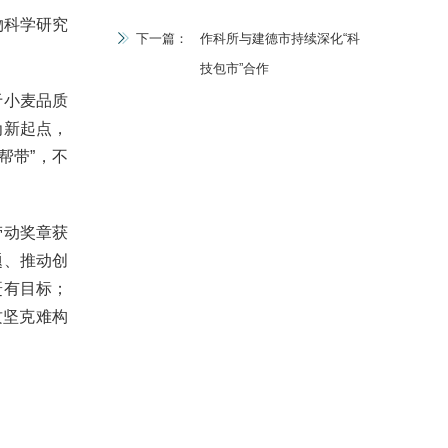
物科学研究
下一篇：
作科所与建德市持续深化“科
技包市”合作
于小麦品质
为新起点，
帮带”，不
劳动奖章获
题、推动创
赶有目标；
攻坚克难构