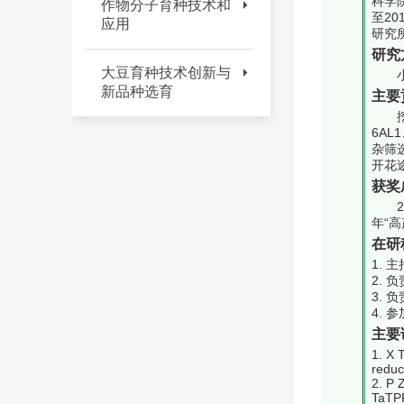
科学
作物分子育种技术和
至2
应用
研究
研究
大豆育种技术创新与
新品种选育
主要
6A
杂筛
开花
获奖
年“
在研
1.
2. 
3. 
4. 
主要
1. X 
reduc
2. P 
TaTPP