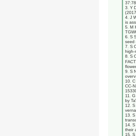
37:78
3. Y 
(2017
4. J 
is as
5. M 
TGW6,
6. S 
seed 
7. S 
high-
8. S
FACTO
flowe
9. S 
overv
10. C
CC-NB
1533
11. G
by Ta
12. S
verna
13. S
trans
14. S
their
15. S