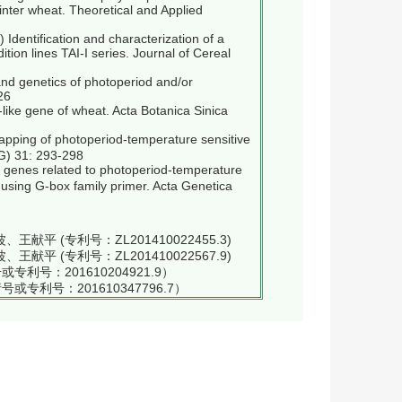
winter wheat. Theoretical and Applied
Identification and characterization of a
on lines TAI-I series. Journal of Cereal
nd genetics of photoperiod and/or
26
like gene of wheat. Acta Botanica Sinica
ing of photoperiod-temperature sensitive
GG) 31: 293-298
 genes related to photoperiod-temperature
y using G-box family primer. Acta Genetica
献平 (专利号：ZL201410022455.3)
献平 (专利号：ZL201410022567.9)
号：201610204921.9）
利号：201610347796.7）