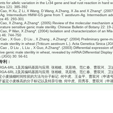
nts for allelic variation in the Lr34 gene and leaf rust reaction in hard 
ics 121: 385-392
 Cao, H Xu, Z Li, X Wang, D Wang, A Zhang, X Jia and X Zhang*. (2007) 
 Ag. Intermedium HMW-GS gene from T. aestivum-Ag. Intermedium additi
ce 45: 293-301
 Cao, X Zhang, A Zhang*. (2005) Review of the molecular mechanism a
rature sensitive genic male sterility. Chinese Bulletin of Botany 22: 19-
 Cao, P Wan, X Zhang*. (2004) Isolation and characterization of an Mla-
) 46: 744-750
 Cao，X Guo，D Liu，X Zhang，A Zhang*. (2004) Preliminary gene-mapp
 male sterility in wheat (Triticum aestivum L.). Acta Genetica Sinica (J
 Cao，D Liu，L Liu，X Guo, A Zhang*. (2003) Differential expression of
tive genic male sterility in wheat, revealed by mRNA Differential Displa
a (JGG) 30: 56-61
专利：
ScRGA-6RL.1及其编码基因与应用. 张相岐、巩彩艳、范仁春、曹双河、卫波、王
ScRGA-6RL.2及其编码基因与应用. 张相岐、巩彩艳、范仁春、曹双河、卫波、王
鉴定小麦抽穗时间性状的方法与分子标记. 何中虎、王金平、曹双河（申请号或专利
用于鉴定小麦株高的分子标记以及特异引物. 何中虎、田秀苓、曹双河（申请号或专