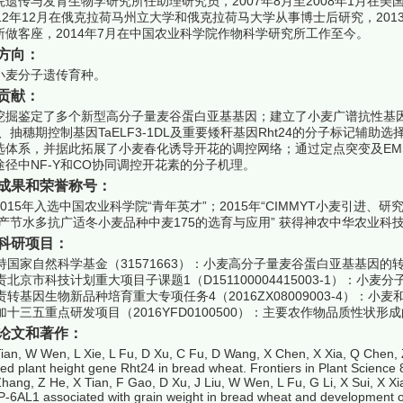
院遗传与发育生物学研究所任助理研究员，2007年8月至2008年1月在美
012年12月在俄克拉荷马州立大学和俄克拉荷马大学从事博士后研究，201
所做客座，2014年7月在中国农业科学院作物科学研究所工作至今。
方向：
小麦分子遗传育种。
贡献：
挖掘鉴定了多个新型高分子量麦谷蛋白亚基基因；建立了小麦广谱抗性基因Lr34
L1、抽穗期控制基因TaELF3-1DL及重要矮秆基因Rht24的分子标记
选体系，并据此拓展了小麦春化诱导开花的调控网络；通过定点突变及EMS
途径中NF-Y和CO协同调控开花素的分子机理。
成果和荣誉称号：
2015年入选中国农业科学院“青年英才”；2015年“CIMMYT小麦引进、
高产节水多抗广适冬小麦品种中麦175的选育与应用” 获得神农中华农业科
科研项目：
 主持国家自然科学基金（31571663）：小麦高分子量麦谷蛋白亚基基因的
负责北京市科技计划重大项目子课题1（D151100004415003-1）：
负责转基因生物新品种培育重大专项任务4（2016ZX08009003-4）：
参加十三五重点研发项目（2016YFD0100500）：主要农作物品质性状形
论文和著作：
Tian, W Wen, L Xie, L Fu, D Xu, C Fu, D Wang, X Chen, X Xia, Q Chen,
ed plant height gene Rht24 in bread wheat. Frontiers in Plant Science
Zhang, Z He, X Tian, F Gao, D Xu, J Liu, W Wen, L Fu, G Li, X Sui, X X
-6AL1 associated with grain weight in bread wheat and development of