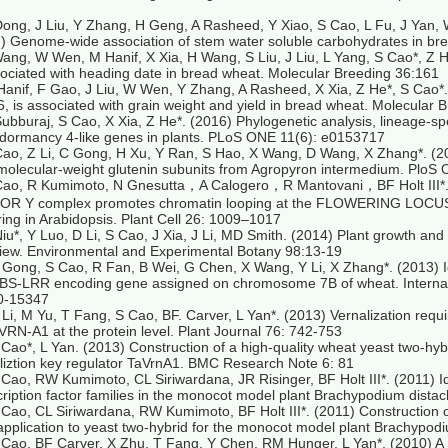
Dong, J Liu, Y Zhang, H Geng, A Rasheed, Y Xiao, S Cao, L Fu, J Yan, 
) Genome-wide association of stem water soluble carbohydrates in b
Wang, W Wen, M Hanif, X Xia, H Wang, S Liu, J Liu, L Yang, S Cao*, Z
sociated with heading date in bread wheat. Molecular Breeding 36:161
Hanif, F Gao, J Liu, W Wen, Y Zhang, A Rasheed, X Xia, Z He*, S Cao*
 is associated with grain weight and yield in bread wheat. Molecular 
Subburaj, S Cao, X Xia, Z He*. (2016) Phylogenetic analysis, lineage-sp
dormancy 4-like genes in plants. PLoS ONE 11(6): e0153717
Cao, Z Li, C Gong, H Xu, Y Ran, S Hao, X Wang, D Wang, X Zhang*. (2014
molecular-weight glutenin subunits from Agropyron intermedium. PloS
 Cao, R Kumimoto, N Gnesutta，A Calogero，R Mantovani，BF Holt II
R Y complex promotes chromatin looping at the FLOWERING LOCUS T
ring in Arabidopsis. Plant Cell 26: 1009–1017
Niu*, Y Luo, D Li, S Cao, J Xia, J Li, MD Smith. (2014) Plant growth and
iew. Environmental and Experimental Botany 98:13-19
 Gong, S Cao, R Fan, B Wei, G Chen, X Wang, Y Li, X Zhang*. (2013) Ide
S-LRR encoding gene assigned on chromosome 7B of wheat. Internatio
0-15347
 Li, M Yu, T Fang, S Cao, BF. Carver, L Yan*. (2013) Vernalization requi
VRN-A1 at the protein level. Plant Journal 76: 742-753
 Cao*, L Yan. (2013) Construction of a high-quality wheat yeast two-hybri
liztion key regulator TaVrnA1. BMC Research Note 6: 81
 Cao, RW Kumimoto, CL Siriwardana, JR Risinger, BF Holt III*. (2011) Id
cription factor families in the monocot model plant Brachypodium dis
 Cao, CL Siriwardana, RW Kumimoto, BF Holt III*. (2011) Construction o
 application to yeast two-hybrid for the monocot model plant Brachypo
 Cao, BF Carver, X Zhu, T Fang, Y Chen, RM Hunger, L Yan*. (2010) A 