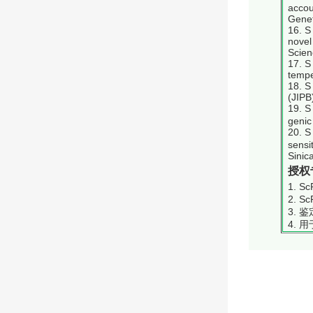
accou
Genet
16. S
novel
Scien
17. S
tempe
18. S
(JIPB
19. S
genic
20. S
sensi
Sinic
授权
1. 
2. 
3. 
4. 