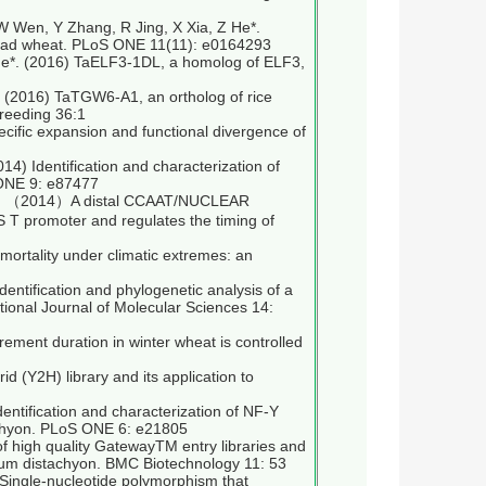
W Wen, Y Zhang, R Jing, X Xia, Z He*.
read wheat. PLoS ONE 11(11): e0164293
 He*. (2016) TaELF3-1DL, a homolog of ELF3,
. (2016) TaTGW6-A1, an ortholog of rice
Breeding 36:1
ecific expansion and functional divergence of
) Identification and characterization of
 ONE 9: e87477
I*. （2014）A distal CCAAT/NUCLEAR
 promoter and regulates the timing of
 mortality under climatic extremes: an
ntification and phylogenetic analysis of a
nal Journal of Molecular Sciences 14:
rement duration in winter wheat is controlled
d (Y2H) library and its application to
entification and characterization of NF-Y
tachyon. PLoS ONE 6: e21805
f high quality GatewayTM entry libraries and
dium distachyon. BMC Biotechnology 11: 53
Single-nucleotide polymorphism that