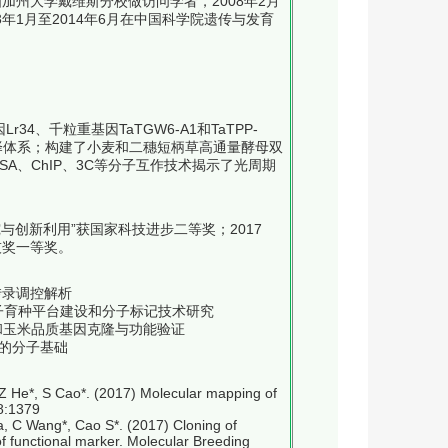
国加州大学戴维斯分校做访问学者，2008年2月
3年1月至2014年6月在中国科学院遗传与发育
、千粒重基因TaTGW6-A1和TaTPP-
辅助选择体系；构建了小麦和二穗短柄草高通量酵母双
A、ChIP、3C等分子互作技术揭示了光周期
研究与创新利用”获国家科技进步二等奖；2017
技奖一等奖。
转录调控解析
小麦分子育种平台建设和分子标记技术研究
小麦和玉米品质基因克隆与功能验证
成的分子基础
 Z He*, S Cao*. (2017) Molecular mapping of
 8:1379
ia, C Wang*, Cao S*. (2017) Cloning of
 functional marker. Molecular Breeding