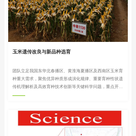
玉米遗传改良与新品种选育
团队立足我国东华北春播区、黄淮海夏播区及西南区玉米育
种重大需求，聚焦优异种质形成演化规律、重要育种性状遗
传机理解析及高效育种技术创新等关键科学问题，重点开展
种质资源引进鉴定与育种新基因挖掘、分子育种技术研发、
新种质创制及新品种选育等系统研究，揭示了抗粗缩病基因
ZmGLK36、高蛋氨酸基因ZmDeSI2等调控性状的分子机
制，创新发展了以单倍体与全基因组选择技术为核心的工程
化育种体系，高效设计与创制优异新种质，培育并推广中单
1130等“中单”系列高产抗逆优质宜机收新品种，为我国玉米