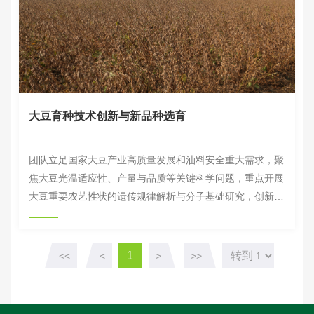
大豆育种技术创新与新品种选育
团队立足国家大豆产业高质量发展和油料安全重大需求，聚
焦大豆光温适应性、产量与品质等关键科学问题，重点开展
大豆重要农艺性状的遗传规律解析与分子基础研究，创新与
优化大豆育种核心技术体系，构建工程化快速育种技术平
台，创制目标性状突出的优异育种新材料，培育高产、优
质、广适性大豆新品种，集成良种良法，推动大面积示范与
1
转到
<<
<
>
>>
应用，为保障国家油料安全、支撑我国大豆产业振兴提供坚
实科技支撑。