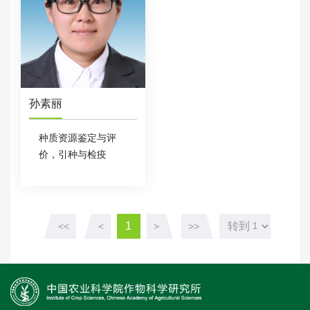
孙素丽
种质资源鉴定与评
价，引种与检疫
1
转到
<<
<
>
>>