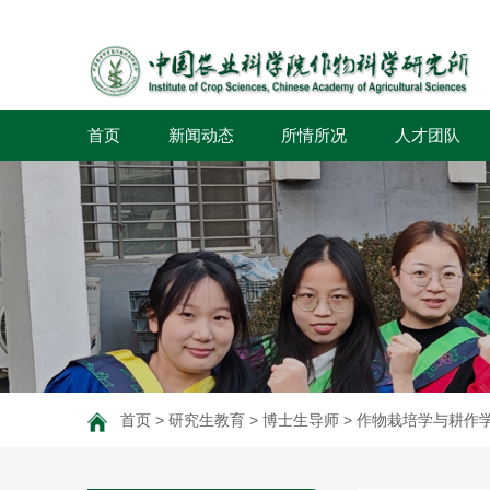
首页
新闻动态
所情所况
人才团队
首页
>
研究生教育
>
博士生导师
>
作物栽培学与耕作