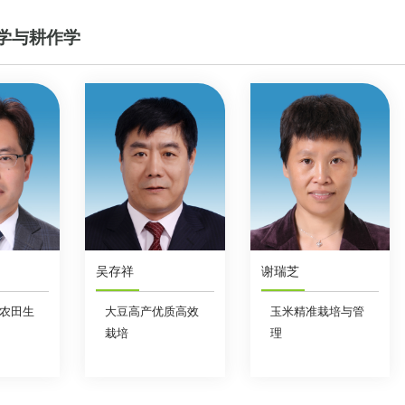
学与耕作学
吴存祥
谢瑞芝
农田生
大豆高产优质高效
玉米精准栽培与管
栽培
理