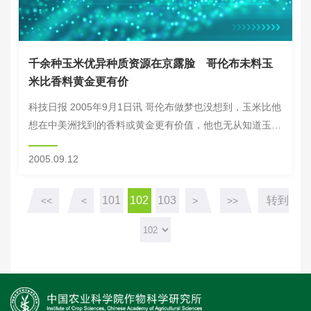
千余种玉米优异种质资源在京露脸 哥伦布未料玉
米比香料黄金更有价
科技日报 2005年9月1日讯 哥伦布做梦也没想到，玉米比他
想在中美洲找到的香料或黄金更有价值，他也无从知道玉米
的栽培历史已有8000多年。如果他知道被他认为是不开化
2005.09.12
的人类所驯化和培育的这种植物比其它...
101
102
103
转到
<<
<
>
>>