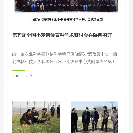
第五届全国小麦遗传育种学术研讨会在陕西召开
由中国农业科学院作物科学研究所/国家小麦改良中心、西
北农林科技大学和国际玉米小麦改良中心共同举办的第五届
全国小麦遗传育种学术研讨会于11月12-14日在陕西杨陵召
2005.12.09
开。来自全国21个省（市）、自治区10...