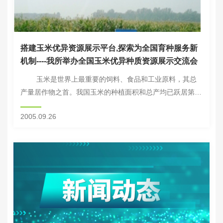
搭建玉米优异资源展示平台,探索为全国育种服务新
机制----我所举办全国玉米优异种质资源展示交流会
玉米是世界上最重要的饲料、食品和工业原料，其总
产量居作物之首。我国玉米的种植面积和总产均已跃居第二
位，在保障我国粮食安全、能源安全、健康安全和增加农民
2005.09.26
收入等方面正在发挥越来越大的作用，...