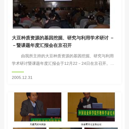
大豆种质资源的基因挖掘、研究与利用学术研讨 －
－暨课题年度汇报会在京召开
由我所主持的大豆种质资源的基因挖掘、研究与利用
学术研讨暨课题年度汇报会于12月22－24日在京召开。科
技部农社司魏勤芳副处长、农业部科教司程金根处长、种植
2005.12.31
业管理司李文星副处长及作物...