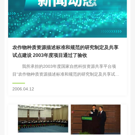
农作物种质资源描述标准和规范的研究制定及共享
试点建设 2003年度项目通过了验收
我所承担的2003年度国家自然科技资源共享平台项
目“农作物种质资源描述标准和规范的研究制定及共享试点
建设（2003DEA3N024）”，通过了由董玉琛院士任组长、
2006.04.12
孙九林院士任副组长的验...