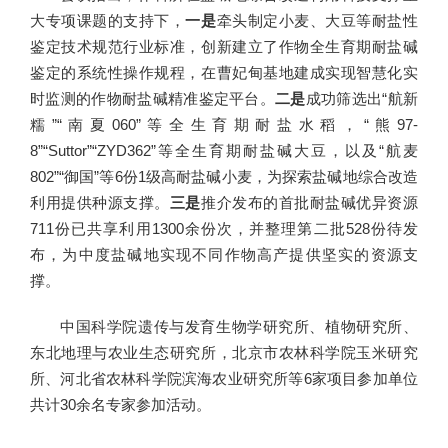
大专项课题的支持下，
一是
牵头制定小麦、大豆等耐盐性
鉴定技术规范行业标准，创新建立了作物全生育期耐盐碱
鉴定的系统性操作规程，在曹妃甸基地建成实现智慧化实
时监测的作物耐盐碱精准鉴定平台。
二是
成功筛选出“航新
糯”“南夏060”等全生育期耐盐水稻，“熊97-
8”“Suttor”“ZYD362”等全生育期耐盐碱大豆，以及“航麦
802”“御国”等6份1级高耐盐碱小麦，为探索盐碱地综合改造
利用提供种源支撑。
三是
推介发布的首批耐盐碱优异资源
711份已共享利用1300余份次，并整理第二批528份待发
布，为中度盐碱地实现不同作物高产提供坚实的资源支
撑。
中国科学院遗传与发育生物学研究所、植物研究所、
东北地理与农业生态研究所，北京市农林科学院玉米研究
所、河北省农林科学院滨海农业研究所等6家项目参加单位
共计30余名专家参加活动。