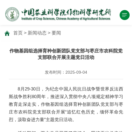
首页
>
新闻动态
>
要闻
作物基因组选择育种创新团队党支部与枣庄市农科院党
支部联合开展主题党日活动
发布时间：2025-09-04
8月29-30日，为纪念中国人民抗日战争暨世界反法西
斯战争胜利80周年，推进深入贯彻中央八项规定精神学习
教育走深走实，作物基因组选择育种创新团队党支部与枣
庄市农科院党支部联合开展“追忆红色历史，缅怀革命先
烈，汲取奋进力量”主题党日活动。