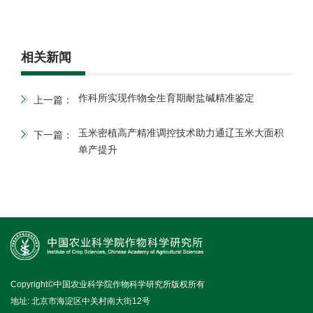
相关新闻
作科所实现作物全生育期耐盐碱精准鉴定
上一篇：
玉米密植高产精准调控技术助力通辽玉米大面积
下一篇：
单产提升
Copyright©中国农业科学院作物科学研究所版权所有
地址: 北京市海淀区中关村南大街12号