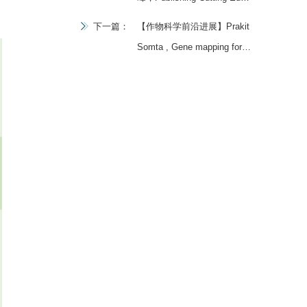
Crop Research in High-
下一篇：
【作物科学前沿进展】Prakit
Prolife Journals
Somta , Gene mapping for
biotic stress resistance in
food legumes