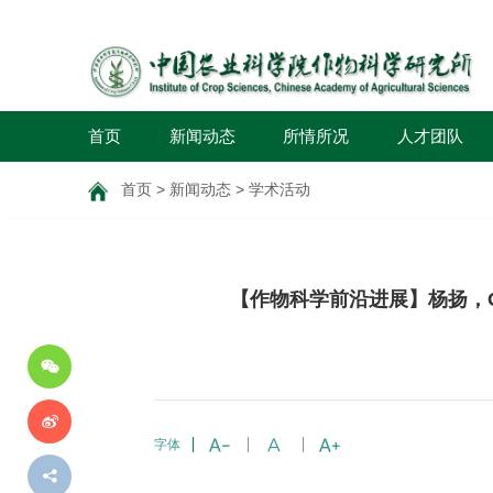
首页
新闻动态
所情所况
人才团队
首页
>
新闻动态
>
学术活动
分
【作物科学前沿进展】杨扬，Getting y
享
到
字体