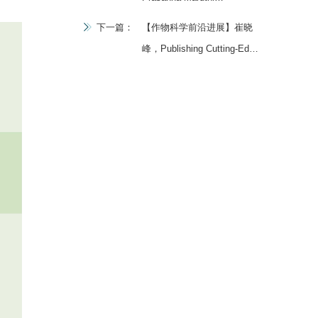
Boddupalli，Breeding and
下一篇：
【作物科学前沿进展】崔晓
deploying climate-resilient
峰，Publishing Cutting-Edge
maize in the tropics:
Crop Research in High-
Progress and prospects
Prolife Journals