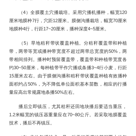
（4）全膜覆土穴播栽培。采用穴播机播种，幅宽120
厘米地膜种7行，穴距12厘米。膜侧沟播栽培，幅宽70厘米
地膜种4行，行距17~20厘米，播种深度4~5厘米。
（5）旱地秸秆带状覆盖种植。分秸秆覆盖带和种植
带，两带等宽或播种带宽度不超过两带总宽度的50%，两
带相间排列。播种时预留覆盖带，覆盖带和种植带宽度各
约30~50厘米，每种植带平作穴播或条播3~4行小麦，行距
15厘米左右。由于膜侧沟播和秸秆带状覆盖种植有效播种
面积约占50%，为不降低单位面积基本苗数，相应的行播
量应高出常规露地条播50%左右。
播后立即镇压，尤其秸秆还田地块播后要适当重压，
1.2米幅宽的镇压器重量应在70~80公斤。若采取地膜覆盖
技术，播后不再镇压。