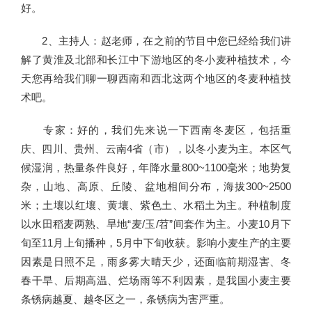
好。
2、主持人：赵老师，在之前的节目中您已经给我们讲
解了黄淮及北部和长江中下游地区的冬小麦种植技术，今
天您再给我们聊一聊西南和西北这两个地区的冬麦种植技
术吧。
专家：好的，我们先来说一下西南冬麦区，包括重
庆、四川、贵州、云南4省（市），以冬小麦为主。本区气
候湿润，热量条件良好，年降水量800~1100毫米；地势复
杂，山地、高原、丘陵、盆地相间分布，海拔300~2500
米；土壤以红壤、黄壤、紫色土、水稻土为主。种植制度
以水田稻麦两熟、旱地“麦/玉/苕”间套作为主。小麦10月下
旬至11月上旬播种，5月中下旬收获。影响小麦生产的主要
因素是日照不足，雨多雾大晴天少，还面临前期湿害、冬
春干旱、后期高温、烂场雨等不利因素，是我国小麦主要
条锈病越夏、越冬区之一，条锈病为害严重。