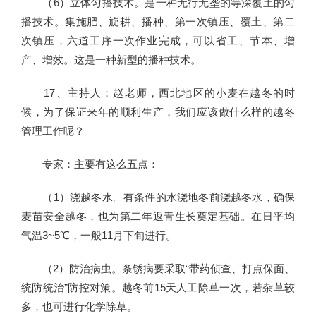
（6）立体匀播技术。是一种无行无垄的等深覆土的匀
播技术。集施肥、旋耕、播种、第一次镇压、覆土、第二
次镇压，六道工序一次作业完成，可以省工、节本、增
产、增效。这是一种新型的播种技术。
17、主持人：赵老师，西北地区的小麦在越冬的时
候，为了保证来年的顺利生产，我们应该做什么样的越冬
管理工作呢？
专家：主要有这么五点：
（1）浇越冬水。有条件的水浇地冬前浇越冬水，确保
麦苗安全越冬，也为第二年返青生长奠定基础。在日平均
气温3~5℃，一般11月下旬进行。
（2）防治病虫。条锈病要采取“带药侦查、打点保面、
统防统治”防控对策。越冬前15天人工除草一次，若杂草较
多，也可进行化学除草。