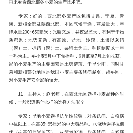
再来看看西北部冬小麦的生产技术吧。
专家：好的，西北部冬麦产区包括甘肃、宁夏、青
海、新疆全部及陕西北部。本区气候干燥，蒸发量大，年
降水量200~650毫米；光照充足，昼夜温差大，有利于干物
质积累；地势复杂，有高原、盆地、沙漠，土壤以灰钙
（漠）土、棕钙（漠）土、栗钙土为主。种植制度以一年
一熟为主。冬小麦9月中下旬播种，6月底至7月上旬收获。
影响小麦生产的主要因素是土壤瘠薄、干旱少雨，同时甘
肃和新疆部分地区是我国小麦主要条锈病越夏、越冬区，
对小麦生产安全影响较大。
11、主持人：赵老师，在西北地区选择小麦品种的时
候，一般都遵循什么样的选择方法呢？
专家：旱地小麦选择抗旱性较强，对条锈病、白粉病
中抗以上，株高85~95厘米的中大穗品种。水浇地选择抗倒
伏（株高90厘米以下），株型较紧凑，对条锈病、白粉病