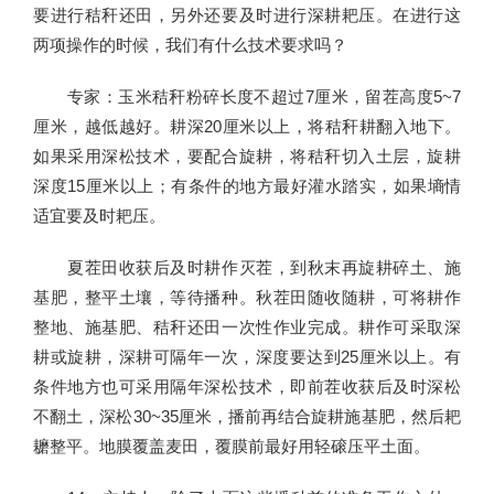
要进行秸秆还田，另外还要及时进行深耕耙压。在进行这
两项操作的时候，我们有什么技术要求吗？
专家：玉米秸秆粉碎长度不超过7厘米，留茬高度5~7
厘米，越低越好。耕深20厘米以上，将秸秆耕翻入地下。
如果采用深松技术，要配合旋耕，将秸秆切入土层，旋耕
深度15厘米以上；有条件的地方最好灌水踏实，如果墒情
适宜要及时耙压。
夏茬田收获后及时耕作灭茬，到秋末再旋耕碎土、施
基肥，整平土壤，等待播种。秋茬田随收随耕，可将耕作
整地、施基肥、秸秆还田一次性作业完成。耕作可采取深
耕或旋耕，深耕可隔年一次，深度要达到25厘米以上。有
条件地方也可采用隔年深松技术，即前茬收获后及时深松
不翻土，深松30~35厘米，播前再结合旋耕施基肥，然后耙
耱整平。地膜覆盖麦田，覆膜前最好用轻磙压平土面。