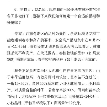
6、主持人：赵老师，现在我们已经把所有播种前的准
备工作做好了，那接下来我们如何确定一个合适的播期和
播量呢？
专家：西南冬麦区的品种为春性，考虑抽穗扬花期可
能遭遇倒春寒和高产的要求，安全高产播期集中在10月25
日~11月5日，播期提前则遭遇低温危害的风险增大，播期
延后则不利高产。在此范围内，春性较强的品种（如蜀麦
969）播期宜靠后，春性较弱的品种（如川麦55）宜靠前。
穗数不足是西南地区大面积生产产量不高的主因。由
于冬季温度较高、有效分蘖时间较短，基本苗不宜过低，
一般15~20万。超过20万基本苗，倒伏威胁加大，不利高
产。对质量合格的种子，若发芽率按90%、田间出苗率按
75%计，大粒品种（千粒重45克以上）亩播量11~14公斤，
小粒品种（千粒重45克以下）亩播量9~12公斤。