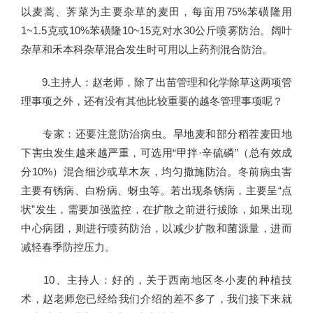
以麦蒿、荠菜为主要杂草的麦田，每亩用75%苯磺隆用
1~1.5克或10%苯磺隆10~15克对水30公斤喷雾防治。阔叶
杂草和禾本科杂草混合发生时可用以上药剂混合防治。
9.主持人：赵老师，除了出苗管理和化学除草这两项管
理事项之外，还有没有其他比较重要的越冬管理事项呢？
专家：还要注意防治病虫。旱地麦和部分稻茬麦田地
下害虫发生越来越严重，可选用“甲拌·辛硫磷”（总有效成
分10%）混合细沙或草木灰，均匀撒施防治。冬前病虫害
主要有锈病、白粉病、蚜虫等。若出现条锈病，主要呈“点
状”发生，需要加强监控，在扩散之前进行拔除，如果出现
中心病团，则进行喷药防治，以减少扩散和菌源量，进而
减轻春季防控压力。
10、主持人：好的，关于西南地区冬小麦的种植技
术，赵老师您已经给我们介绍的差不多了，我们接下来就