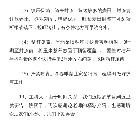
（3）镇压保墒。尚未封冻、坷垃较多的麦田，封冻前
镇压碎土、弥补裂缝，增温保墒。旺长麦田封冻前可深耘
断根或镇压，控旺转壮，有条件地方可早浇冬水。
（4）秸秆覆盖。旱地采取秸秆带状覆盖种植时，3叶
期至封冻前，将玉米整秆放置于预留覆盖带。覆盖时秸秆
与播种带的两个边行各留2厘米左右间距，以防秸秆压苗。
（5）严禁啃青。冬春季禁止家畜啃青。覆膜田做好护
膜工作。
18、主持人：由于时间关系，我们这期的节目到这里
就要告一段落了，再次感谢赵老师的精彩介绍，也感谢听
众朋友们的收听，我们下期再会！