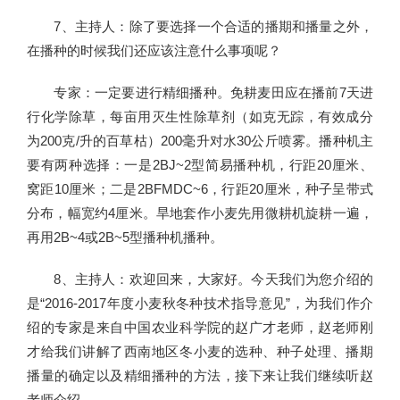
7、主持人：除了要选择一个合适的播期和播量之外，
在播种的时候我们还应该注意什么事项呢？
专家：一定要进行精细播种。免耕麦田应在播前7天进
行化学除草，每亩用灭生性除草剂（如克无踪，有效成分
为200克/升的百草枯）200毫升对水30公斤喷雾。播种机主
要有两种选择：一是2BJ~2型简易播种机，行距20厘米、
窝距10厘米；二是2BFMDC~6，行距20厘米，种子呈带式
分布，幅宽约4厘米。旱地套作小麦先用微耕机旋耕一遍，
再用2B~4或2B~5型播种机播种。
8、主持人：欢迎回来，大家好。今天我们为您介绍的
是“2016-2017年度小麦秋冬种技术指导意见”，为我们作介
绍的专家是来自中国农业科学院的赵广才老师，赵老师刚
才给我们讲解了西南地区冬小麦的选种、种子处理、播期
播量的确定以及精细播种的方法，接下来让我们继续听赵
老师介绍。