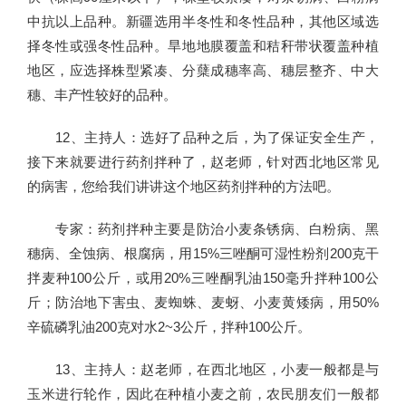
中抗以上品种。新疆选用半冬性和冬性品种，其他区域选
择冬性或强冬性品种。旱地地膜覆盖和秸秆带状覆盖种植
地区，应选择株型紧凑、分蘖成穗率高、穗层整齐、中大
穗、丰产性较好的品种。
12、主持人：选好了品种之后，为了保证安全生产，
接下来就要进行药剂拌种了，赵老师，针对西北地区常见
的病害，您给我们讲讲这个地区药剂拌种的方法吧。
专家：药剂拌种主要是防治小麦条锈病、白粉病、黑
穗病、全蚀病、根腐病，用15%三唑酮可湿性粉剂200克干
拌麦种100公斤，或用20%三唑酮乳油150毫升拌种100公
斤；防治地下害虫、麦蜘蛛、麦蚜、小麦黄矮病，用50%
辛硫磷乳油200克对水2~3公斤，拌种100公斤。
13、主持人：赵老师，在西北地区，小麦一般都是与
玉米进行轮作，因此在种植小麦之前，农民朋友们一般都