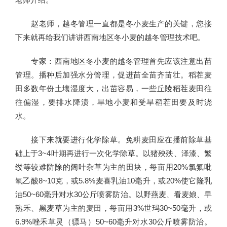
赵老师，越冬管理一直都是冬小麦生产的关键，您接
下来就再给我们讲讲西南地区冬小麦的越冬管理技术吧。
专家：西南地区冬小麦的越冬管理首先应该注意出苗
管理。播种后加强水分管理，促进苗全苗齐苗壮。稻茬麦
田多数年份土壤湿度大，出苗容易，一些丘陵稻茬麦田往
往偏湿，要排水降渍，旱地小麦和受旱稻茬田要及时浇
水。
接下来就要进行化学除草。免耕麦田应在播前除草基
础上于3~4叶期再进行一次化学除草。以猪殃殃、泽漆、繁
缕等较难防除的阔叶杂草为主的田块，每亩用20%氯氟吡
氧乙酸8~10克，或5.8%麦喜乳油10毫升，或20%使它隆乳
油50~60毫升对水30公斤喷雾防治。以野燕麦、看麦娘、早
熟禾、黑麦草为主的麦田，每亩用3%世玛30~50毫升，或
6.9%唑禾草灵（骠马）50~60毫升对水30公斤喷雾防治。