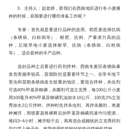
3、主持人：赵老师，那我们在西南地区进行冬小麦播
种的时候，前期要进行哪些准备工作呢？
专家：首先就是要进行品种的选用。稻茬麦选择抗病
（条锈病、白粉病等）、耐肥、抗倒、产量潜力高的品
种，丘陵旱地小麦选择耐旱、抗病（条锈病、白粉病
等）、适合套种的丰产品种。
选好品种之后要进行药剂拌种。西南冬麦区条锈病暴
发危害频率较高，苗期防控是重要环节之一。在常年地下
害虫和苗期条锈病发生较重的地区，要混合拌种，杀虫剂
可选40%甲基异柳磷，杀菌剂可选立克秀，每100公斤小麦
用100毫升40%甲基异柳磷乳油加水10公斤、100克2%立克
秀加水2公斤拌种。拌种时先拌杀虫剂、再拌杀菌剂，将麦
种摊开，用喷雾器将稀释后的甲基异柳磷药液均匀喷洒，
堆闷3~4小时，摊开晾干后，再将混合成糊状的立克秀药剂
均匀拌入种子中，推荐使用性能较好的电动拌种机拌种。