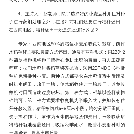
4、主持人：赵老师，除了选择好的小麦品种并且对种
子进行药剂处理之外，在播种前我们还要进行秸秆还田，
在西南地区，秸秆还田一般是怎么进行的呢？
专家：西南地区80%的稻茬小麦采取免耕栽培，前作
水稻秸秆主要以覆盖方式还田。通常有两种形式：用2BJ~2
型简易播种机将种子摆播在免耕土壤的表面，再人工覆盖
稻草；收割水稻时将稻草切碎抛洒，采用2BFMDC~6型播
种机免耕播种小麦。两种方式都要求在水稻灌浆中后期及
时排水晒田，晾干土壤，使水稻收获时土壤较干，以免收
割机对田面造成过度破坏。第一种方式，稻草以整秆或切
碎均可；第二种方式要求收割机为半喂入式，并加装有秸
秆分散装置，秸秆被切成5~8厘米小段，均匀分散于田间，
便于播种作业。前作为玉米的旱地套作麦田，玉米收获后
将秸秆就地覆盖还田，吸纳秋季雨水，改善小麦播种时的
土壤墒情，提高出苗质量。