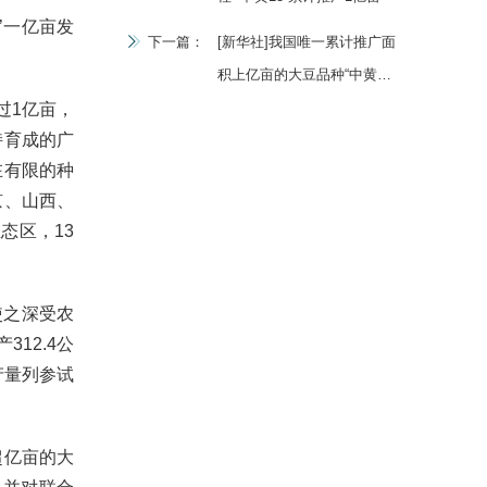
’一亿亩发
下一篇：
[新华社]我国唯一累计推广面
积上亿亩的大豆品种“中黄
13”丰收在望
过1亿亩，
持育成的广
在有限的种
京、山西、
态区，13
使之深受农
12.4公
产量列参试
超亿亩的大