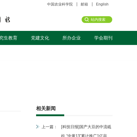
中国农业科学院
邮箱
English
究生教育
党建文化
所办企业
学会期刊
相关新闻
上一篇：
[科技日报]国产大豆的中流砥
柱 “中黄13”累计推广1亿亩