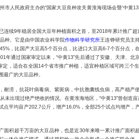
人民政府主办的“国家大豆良种攻关黄淮海现场会暨‘中黄13
起已连续9年稳居全国大豆年种植面积之首，至2018年累计推广超
品种。它是由中国农业科学院
作物科学研究所
王连铮研究员主
5%，比国产大豆高5个百分点，比进口大豆高6-7个百分点，
01年通过国家审定以来，“中黄13”先后通过了安徽、天津、北
审定，适合在全国14个省市推广种植，适宜种植区域可跨三个生
围最广的大豆品种。
，耐涝，抗花叶病毒病、紫斑病，中抗胞囊线虫病，高产稳产
从未出现过绝产绝收的情况。在黄淮海地区，“中黄13”曾创造亩产3
平均亩产202.7公斤，增产16.0%，全部25个试点均增产，
推广面积超千万亩的大豆品种，也是近30年来唯一累计推广面积