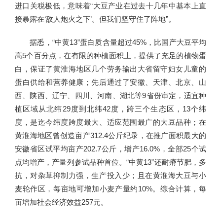
进口关税极低，意味着“大豆产业在过去十几年中基本上直
接暴露在‘敌人炮火之下’。但我们坚守住了阵地”。
据悉，“中黄13”蛋白质含量超过45%，比国产大豆平均
高5个百分点，在有限的种植面积上，提供了充足的植物蛋
白，保证了黄淮海地区几个劳务输出大省留守妇女儿童的
蛋白供给和营养健康；先后通过了安徽、天津、北京、山
西、陕西、辽宁、四川、河南、湖北等9省份审定，适宜种
植区域从北纬29度到北纬42度，跨三个生态区，13个纬
度，是迄今纬度跨度最大、适应范围最广的大豆品种；在
黄淮海地区曾创造亩产312.4公斤纪录，在推广面积最大的
安徽省区试平均亩产202.7公斤，增产16.0%，全部25个试
点均增产，产量列参试品种首位。“中黄13”还耐瘠节肥，多
抗，对杂草抑制力强，生产投入少；且在黄淮海大豆与小
麦轮作区，每亩地可增加小麦产量约10%。综合计算，每
亩增加社会经济效益257元。