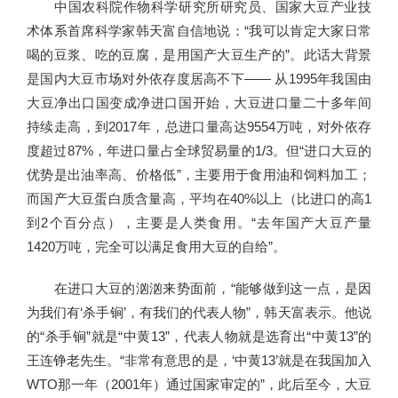
中国农科院作物科学研究所研究员、国家大豆产业技
术体系首席科学家韩天富自信地说：“我可以肯定大家日常
喝的豆浆、吃的豆腐，是用国产大豆生产的”。此话大背景
是国内大豆市场对外依存度居高不下—— 从1995年我国由
大豆净出口国变成净进口国开始，大豆进口量二十多年间
持续走高，到2017年，总进口量高达9554万吨，对外依存
度超过87%，年进口量占全球贸易量的1/3。但“进口大豆的
优势是出油率高、价格低”，主要用于食用油和饲料加工；
而国产大豆蛋白质含量高，平均在40%以上（比进口的高1
到2个百分点），主要是人类食用。“去年国产大豆产量
1420万吨，完全可以满足食用大豆的自给”。
在进口大豆的汹汹来势面前，“能够做到这一点，是因
为我们有‘杀手锏’，有我们的代表人物”，韩天富表示。他说
的“杀手锏”就是“中黄13”，代表人物就是选育出“中黄13”的
王连铮老先生。“非常有意思的是，‘中黄13’就是在我国加入
WTO那一年（2001年）通过国家审定的”，此后至今，大豆