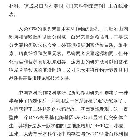
材料。该成果日前在美国《国家科学院院刊》上在线发
表。
人类70%的粮食来自禾本科作物的胚乳，而胚乳由糊
粉层和淀粉胚乳两部分组成。白米来自淀粉胚乳，主要成
分为淀粉类碳水化合物，外部糊粉层则富含蛋白质、维生
素、膳食纤维和微量元素。尽管两者发育起源相同，但分
化命运和营养物质积累迥异。这方面的研究既可以回答植
物发育学领域的前沿问题，又可为禾本科作物营养改良和
品质提高提供理论和技术支持。
中国农科院作物科学研究所刘春明研究组创建了一种
半粒种子筛选体系，并利用这一体系筛检了近3万粒种子，
从而获得了上述特殊的水稻品系。基因克隆发现，这一表
型由一个DNA去甲基化酶基因OsROS1显性负突变体产
生，其糊粉层从一般水稻的1层细胞增加到4~10层。小麦、
玉米、大麦等禾本科作物中均存在与OsROS1蛋白序列相