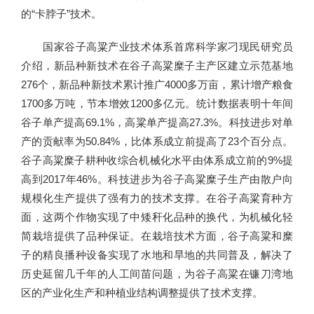
的“卡脖子”技术。
国家谷子高粱产业技术体系首席科学家刁现民研究员
介绍，新品种新技术在谷子高粱糜子主产区建立示范基地
276个，新品种新技术累计推广4000多万亩，累计增产粮食
1700多万吨，节本增效1200多亿元。统计数据表明十年间
谷子单产提高69.1%，高粱单产提高27.3%。科技进步对单
产的贡献率为50.84%，比体系成立前提高了23个百分点。
谷子高粱糜子耕种收综合机械化水平由体系成立前的9%提
高到2017年46%。科技进步为谷子高粱糜子生产由散户向
规模化生产提供了强有力的技术支撑。在谷子高粱育种方
面，这两个作物实现了中矮秆化品种的换代，为机械化轻
简栽培提供了品种保证。在栽培技术方面，谷子高粱和糜
子的精良播种设备实现了水地和旱地的共同普及，解决了
历史延留几千年的人工间苗问题，为谷子高粱在镰刀湾地
区的产业化生产和种植业结构调整提供了技术支撑。