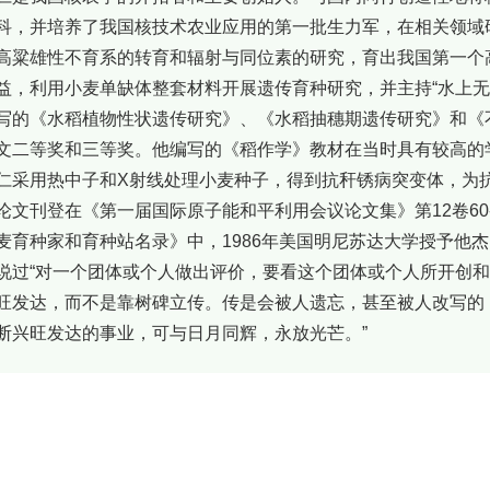
科，并培养了我国核技术农业应用的第一批生力军，在相关领域
高粱雄性不育系的转育和辐射与同位素的研究，育出我国第一个
益，利用小麦单缺体整套材料开展遗传育种研究，并主持“水上无
写的《水稻植物性状遗传研究》、《水稻抽穗期遗传研究》和《
文二等奖和三等奖。他编写的《稻作学》教材在当时具有较高的
用热中子和X射线处理小麦种子，得到抗秆锈病突变体，为抗
论文刊登在《第一届国际原子能和平利用会议论文集》第12卷60-
麦育种家和育种站名录》中，1986年美国明尼苏达大学授予他
“对一个团体或个人做出评价，要看这个团体或个人所开创和
旺发达，而不是靠树碑立传。传是会被人遗忘，甚至被人改写的
断兴旺发达的事业，可与日月同辉，永放光芒。”