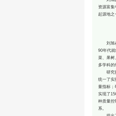
资源富集
起源地之
刘旭
90年代
菜、果树
多学科的
研究
统一了实
量指标；
实现了1
种质量控
系。
提出