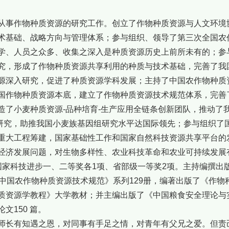
从事作物种质资源的研究工作。创立了作物种质资源与人文环境
术基础、战略方向与管理体系；参与组织、领导了第三次全国农
学、人员之众多、收集之深入是种质资源历史上前所未有的；参
究，形成了作物种质资源共享利用的种质与技术基础，完善了我
源深入研究，促进了种质资源学科发展；主持了中国农作物种质
国作物种质资源本底，建立了作物种质资源技术规范体系，完善
造了小麦种质资源-品种培育-生产应用全链条创新团队，推动了
研究，助推我国小麦族基因组研究水平达国际领先；参与组织了
重大工程筹建，国家基础性工作和国家自然科技资源共享平台的
经济发展问题，对生物多样性、农业科技革命和农业可持续发展
国家科技进步一、二等奖各1项、省部级一等奖2项。主持编撰出
中国农作物种质资源技术规范》系列129册，编著出版了《作物种质资源
质资源学教程》大学教材；并主编出版了《中国粮食安全理论与
文150 篇。
师长有知遇之恩，对同事有手足之情，对青年有父兄之爱。但责己