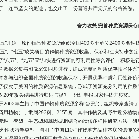
了一连串坚实的足迹，也交出了一份普通共产党员的合格答卷。
奋力攻关 完善种质资源保
六五”开始，原作物品种资源所组织全国400多个单位2400多名
六五”、“七五”攻关项目的作物种质资源收集、保存和性状初步鉴
了“八五”、“九五”应“加快进行资源的可利用性综合评价，积极
争数据采集与图像采集同步进行，建成完整的种质保存技术体系
并参与组织全国种质资源的收集保存，开展优异种质利用性评价
了仅次于美国的种质资源信息系统，形成了资源充分利用的种质
对20年攻关结果进行归纳与提升，组织申报国家科技进步奖。
于2002年主持了中国作物种质资源多样性研究，组织专家查清了
药用植物），隶属293科、2155属，其中作物及其野生近缘植物有
变种、变型、生态型和基因型相结合的遗传多样性研究方法，研究了
个农艺性状特异类型，阐明了中国110种作物地方品种本底的遗传多
及其课题组通过对中国已收集保存的35万份种质资源归纳分析