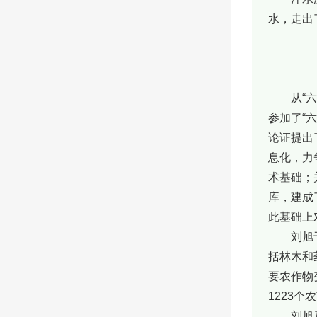
水，走出
从“
参加了“
论证提出
息化，力
术基础；
库，建成
此基础上
刘旭
括林木和
要农作物
1223
刘旭