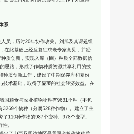
存体系
科技人员，历时20年协作攻关。刘旭及其课题组
定，在此基础上经反复征求老专家意见，并经
进行种质创新，实现入库（圃）种质全部数据信
”的思路，形成了作物种质资源共享利用的技
和种质创新工作，建设了中期保存库和复份
与技术基础，取得了显著的社会经济效益。在
我国粮食与农业植物物种有9631个种（不包
3269个物种（分属528种作物）。建立了主
110种作物的987个变种、978个变型、
样性。
，提出了山西及周边地区是我国杂粮作物种质