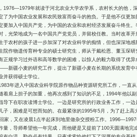
，1976—1979年就读于河北农业大学农学系，农村长大的他
定了为中国农业发展和农民致富而奋斗的抱负。于是他不仅更加
定要加入中国共产党，为中国的农业和农村经济发展奋斗终生。辛
时，光荣地成为一名中国共产党党员，并留校任教。当时改革开
生于农村的孩子进一步加深了对农业科学的痴情，但也深深地感到
生院作物遗传育种专业的硕士研究生，师从于戴松恩、董玉琛研
有正规学习过外语和高等数学的困难，以惊人的毅力取得了优异
——新疆小麦的研究工作，提出了新疆小麦在长期的系统发育中有
业并获得硕士学位。
1983年进入中国农业科学院原作物品种资源研究所工作，一直从
随着肩上担子的加重，他再次感到了知识的不足，1994年他以
指导下在职攻读博士学位。一边是研究所的行政业务工作，一边
儿子，困难是可想而知的。在最紧张的1995年5月，为了赶上
后回家，又在凌晨1点半起床到地里做杂交授粉工作。1996—19
作量，导师希望他一年完成，而他硬是又提前了100天圆满地完
没有白流，勤奋必有结果。日夜求索给他打下了深厚的专业基础