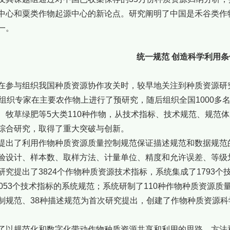
中心和粟类作物起源中心的新论点。研究阐明了中国是禾谷类作
一。
统一规范 创造科学利用条
在参与组织我国种质资源协作攻关时，较早地关注到种质资源研
就组织专家在主要农作物上进行了预研究，随后组织全国1000
、牧草绿肥等5大类110种作物，从技术指标、技术规范、规范
综合研究，取得了重大突破与创新。
提出了利用作物种质资源质量控制规范保证描述规范和数据规范
验设计、样本数、取样方法、计量单位、精度和允许误差、等级
研究提出了3824个作物种质资源技术指标，系统集成了1793个
5053个技术指标的系统规范；系统研制了110种作物种质资源质
制规范、38种描述规范为首次研究提出，创建了作物种质资源
了以规范化和数字化带动作物种质资源共享和利用的思路、方法和