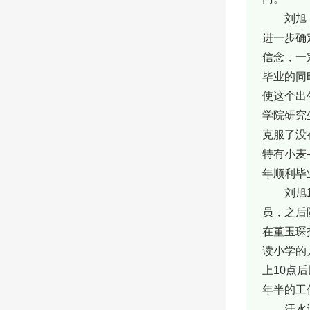
刘旭
进一步确
信念，一
毕业的同
使这个出
学院研究
克服了没
特有小麦
年顺利毕
刘旭
员，之后
在董玉琛
读小学的
上10点
年半的工
汗水