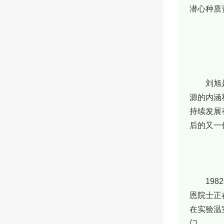
潜心种质
刘旭
源的内涵
持续发展
后的又一
19
恩院士正
在实验温
门。