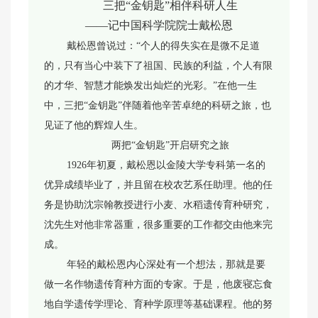
三把“金钥匙”相伴科研人生
——记中国科学院院士戴松恩
戴松恩曾说过：“个人的得失实在是微不足道
的，只有当心中装下了祖国、民族的利益，个人有限
的才华、智慧才能焕发出灿烂的光彩。”在他一生
中，三把“金钥匙”伴随着他辛苦卓绝的科研之旅，也
见证了他的辉煌人生。
两把“金钥匙”开启研究之旅
1926年初夏，戴松恩以金陵大学专科第一名的
优异成绩毕业了，并且留在校农艺系任助理。他的任
务是协助沈宗翰教授进行小麦、水稻遗传育种研究，
沈先生对他非常器重，很多重要的工作都交由他来完
成。
年轻的戴松恩内心深处有一个想法，那就是要
做一名作物遗传育种方面的专家。于是，他废寝忘食
地自学遗传学理论、育种学原理等基础课程。他的努