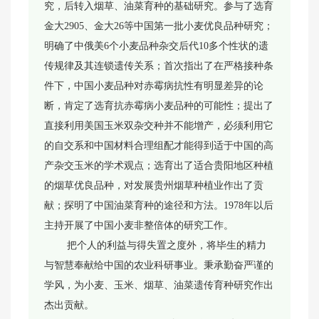
究，后转入烟草、油菜育种的基础研究。参与了选育
金大2905、金大26等中国第一批小麦优良品种研究；
明确了中俄美6个小麦品种杂交后代10多个性状的遗
传规律及其连锁遗传关系；首次指出了在严格接种条
件下，中国小麦品种对赤霉病抗性有明显差异的论
断，肯定了选育抗赤霉病小麦品种的可能性；提出了
直接利用美国玉米双杂交种并不能增产，必须利用它
的自交系和中国材料合理组配才能得到适于中国的高
产杂交玉米的学术观点；选育出了适合贵阳地区种植
的烟草优良品种，对发展贵州烟草种植业作出了贡
献；探明了中国油菜育种的途径和方法。1978年以后
主持开展了中国小麦非整倍体的研究工作。
把个人的利益与得失置之度外，将毕生的精力
与智慧奉献给中国的农业科研事业。秉承勤奋严谨的
学风，为小麦、玉米、烟草、油菜遗传育种研究作出
杰出贡献。