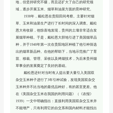
地，但坚持研究不辍，而且还扩大了自己的研究领
域，逐步开展玉米、烟草和油菜方面的育种研究。
1938年，戴松恩在贵阳田间考察。主要针对烟
草、玉米和油菜生产进行了长时间的深入调查。戴松
恩大有收获，他惊喜地发现，贵州的土壤非常适合发
展烟草种植。于是，戴松恩大胆地引进了美国烟草品
种，并于1940年第一次在贵阳地区种植了他引种筛选
出的烟草新品种。在他的帮助下，当地示范推广了育
苗、移栽、管理、采收以及烤烟技术，为后来贵州烟
草事业的发展奠定了良好的基础。
戴松恩还针对当时有人提出要大量引入美国双
杂交玉米种子进行了3年引种试验，发现美国双杂交
玉米种并不比当地的最优品种好，有的甚至更差。他
在《美国杂交玉米在我国的利用问题》（《农报》
1939）一文中明确指出：直接利用美国双杂交玉米并
不能增产，只有利用它的自交系和国内材料才能找出