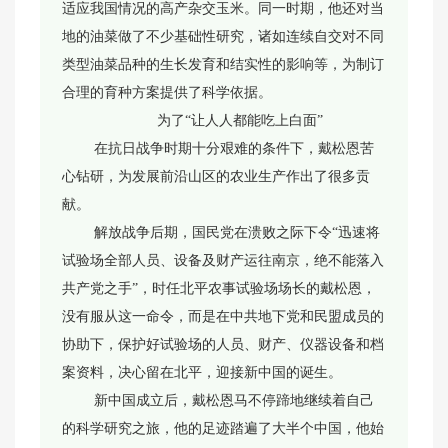
适应我国情况的高产杂交玉米。同一时期，他还对当
地的油菜做了不少基础性研究，诸如连续自交对不同
类型油菜品种的生长发育和结实性的影响等，为制订
合理的育种方案提供了科学依据。
为了“让人人都能吃上白面”
在抗日战争时期十分艰难的条件下，戴松恩苦
心钻研，为发展前沿山区的农业生产作出了很多贡
献。
解放战争后期，国民党在溃败之际下令“迅速将
试验场全部人员、设备及财产运往南京，绝不能落入
共产党之手”，时任北平农事试验场场长的戴松恩，
没有服从这一命令，而是在中共地下党和民盟成员的
协助下，保护好试验场的人员、财产、仪器设备和档
案资料，决心留在北平，迎接新中国的诞生。
新中国成立后，戴松恩马不停蹄地继续着自己
的科学研究之旅，他的足迹踏遍了大半个中国，他始