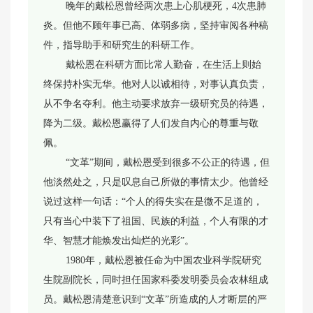
晚年的戴松恩曾经两次患上心肌梗死，4次患肺
炎。但他不顾年事已高、体弱多病，坚持审阅各种稿
件，指导助手和研究生的科研工作。
戴松恩在科研方面比常人勤奋，在生活上则始
终保持朴实无华。他对人以诚相待，对事认真负责，
从不争名夺利。他主动要求放弃一级研究员的待遇，
降为二级。戴松恩赢得了人们发自内心的尊重与敬
佩。
“文革”期间，戴松恩受到很多不公正的待遇，但
他淡然处之，只是叹息自己所做的事情太少。他曾经
说过这样一句话：“个人的得失实在是微不足道的，
只有当心中装下了祖国、民族的利益，个人有限的才
华、智慧才能焕发出灿烂的光彩”。
1980年，戴松恩被任命为中国农业科学院研究
生院副院长，同时担任国家科委发明委员会农林组成
员。戴松恩清楚意识到“文革”所造成的人才断层的严