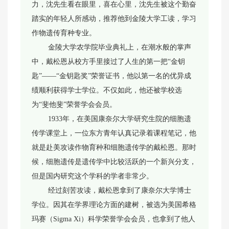
力，沈先生看在眼里，喜在心里，沈先生被这个勤奋
踏实的年轻人所感动，推荐他到金陵大学工读，学习
作物遗传育种专业。
金陵大学农学院毕业典礼上，在潮水般的掌声
中，戴松恩从校方手里接过了人生的第一把“金钥
匙”——“金钥匙奖”荣誉证书，他以第一名的优异成
绩顺利获得学士学位。不仅如此，他还被学校选
为“斐他斐”荣誉学会会员。
1933年，在美国康奈尔大学研究生院的细胞遗
传学课堂上，一位东方青年认真记录着课程笔记，他
就是赴美攻读作物育种和细胞遗传学的戴松恩。那时
候，细胞遗传是遗传学中比较活跃的一个新兴分支，
但是国内研究这个学科的学者非常少。
经过刻苦攻读，戴松恩拿到了康奈尔大学博士
学位。因其在学界理论方面的建树，被选为美国希格
玛赛（Sigma Xi）科学荣誉学会会员，也拿到了他人