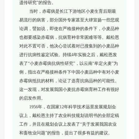
遗传研究”的报告。
当时，赤霉病是长江下游地区小麦生育后期最
易流行的病害，部分国外专家甚至大肆宣扬一些悲观
论调，譬如说，即使在严格接种的条件下，小麦品种
也都要感染赤霉病，抗病育种非常困难等等。戴松恩
对此不置可否，他决心尝试着对已搜集到的小麦品种
进行抗病性鉴定试验。持续4年实验之后，戴松恩发
表了“小麦赤霉病抗病性研究”，以云南“牟定火麦”为
例，指出在严格接种条件下中国小麦品种中有对小麦
赤霉病抵抗的材料，论证了选育抗病品种的可能性。
这一发现，对发展我国小麦抗赤霉病育种工作有很好
的启发作用。
1956年，在国家12年科学技术远景发展规划会
议上，戴松恩主持了农业科技规划说明书的全部定稿
工作，并且在规划会议上发表了“关于发展我国农业
和畜牧业问题”的报告，提出了很多有益的建议。