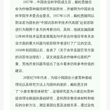
1957年，中国农业科学院成立后，戴松恩被任
命为作物育种栽培研究所副所长，并被聘为中国农业
科学院学术委员会委员。1957年11月，戴松恩随同以
郭沫若为团长的“中国访苏科学技术代表团”赴前苏联
进行为期两个多月的考察访问。其间，他就实施国家
12年科学技术远景发展规划与中苏合作项目等有关农
业方面的重大问题与前苏联学者进行了广泛的交流。
1958年初回国以后，发表了《关于农学及园艺等方面
的访苏传达报告》。该文就提高农作物单位面积产
量、荒地开发问题等提出了迄今看来仍有参考价值的
建议。
20世纪70年代末，为缩小我国在小麦育种基础
理论以及研究方法上与国外的差距，戴松恩主持
了“小麦非整倍体研究”，这项研究是为小麦定向育种
提供理论根据的基础研究，是利用非整倍体材料和相
应的分析方法，测定基因位置及连锁关系，通过染色