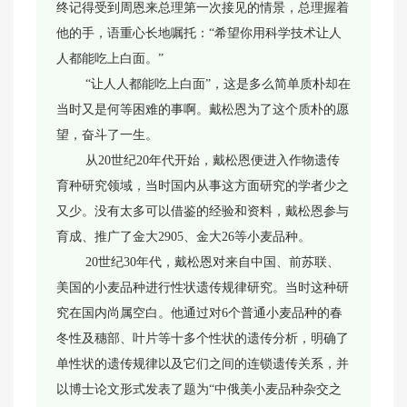
终记得受到周恩来总理第一次接见的情景，总理握着
他的手，语重心长地嘱托：“希望你用科学技术让人
人都能吃上白面。”
“让人人都能吃上白面”，这是多么简单质朴却在
当时又是何等困难的事啊。戴松恩为了这个质朴的愿
望，奋斗了一生。
从20世纪20年代开始，戴松恩便进入作物遗传
育种研究领域，当时国内从事这方面研究的学者少之
又少。没有太多可以借鉴的经验和资料，戴松恩参与
育成、推广了金大2905、金大26等小麦品种。
20世纪30年代，戴松恩对来自中国、前苏联、
美国的小麦品种进行性状遗传规律研究。当时这种研
究在国内尚属空白。他通过对6个普通小麦品种的春
冬性及穗部、叶片等十多个性状的遗传分析，明确了
单性状的遗传规律以及它们之间的连锁遗传关系，并
以博士论文形式发表了题为“中俄美小麦品种杂交之