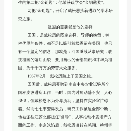
生的第二把“金钥匙”：他荣获该学会“金钥匙奖”。
两把“金钥匙”，开启了戴松恩执着进取的学术研
究之旅。
祖国的需要就是他的选择
回国，是戴松恩的既定选择。导师的挽留，种
种优厚的条件，都不足以吸引戴松恩留在美国，他只
有一个坚定的信念，那就是：回国继续从事研究，改
变祖国的落后面貌，要用自己的全部知识和才华为祖
国、为千千万万的劳苦大众服务。
1937年2月，戴松恩踏上了回国之旅。
回国后，戴松恩受聘到南京中央农业试验所全
国稻麦改进所工作，当时，国内时局动荡不安，人心
惶惶，但戴松恩不为外界所动，坚持在实验室忙碌
着。然而七七事变爆发后，研究工作被迫全部中断，
他被派往江苏北部担任“督导”，从事推动小麦增产方
面的工作。南京沦陷后，戴松恩辗转在芜湖、柳州等