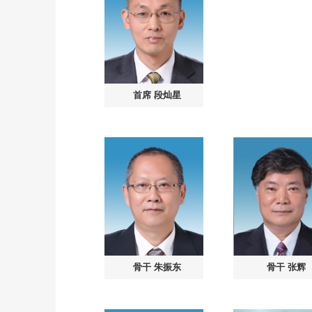
首席
段灿星
骨干
朱振东
骨干
张辉