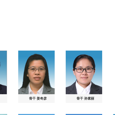
骨干
姜奇彦
骨干
孙素丽