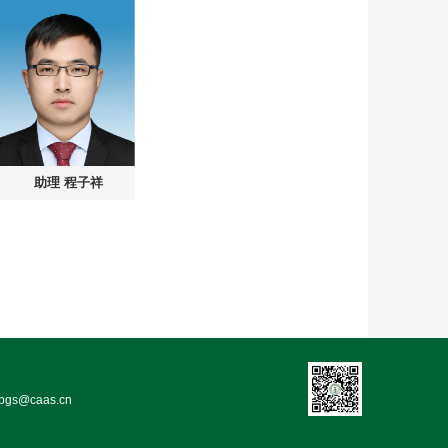
助理
程子祥
bgs@caas.cn