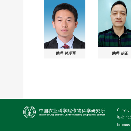
助理
孙现军
助理
胡正
Copy
地址: 
ics.caas