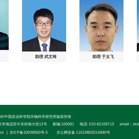
助理
武文琦
助理
于太飞
right©中国农业科学院作物科学研究所版权所有
北京市海淀区中关村南大街12号
邮编:100081
电话: 010-82109715
email：zks
.cn
京ICP备10039560号-5
京公网安备 11010802014990号