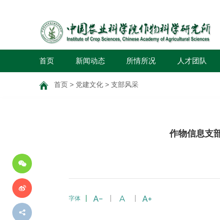
首页
新闻动态
所情所况
人才团队
首页
>
党建文化
>
支部风采
分
作物信息支
享
到
字体