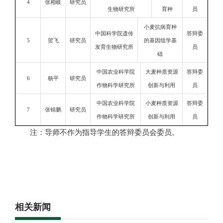
4
张相岐
研究员
生物研究所
育种
员
小麦抗病育种
中国科学院遗传
答辩委
5
贺飞
研究员
的基因组学基
发育生物研究所
员
础
中国农业科学院
大麦种质资源
答辩委
6
杨平
研究员
作物科学研究所
创新与利用
员
中国农业科学院
小麦种质资源
答辩委
7
张锦鹏
研究员
作物科学研究所
创新与利用
员
注：导师不作为指导学生的答辩委员会委员。
相关新闻