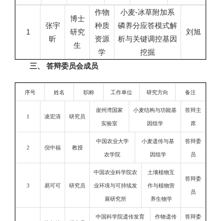
作物
小麦-冰草附加系
博士
张宇
种质
磷养分应答模式解
1
研究
刘旭
昕
资源
析与关键调控基因
生
学
挖掘
三、 答辩委员会成员
序号
姓名
职称
工作单位
研究方向
备注
崖州湾国家
小麦结构与功能基
答辩主
1
凌宏清
研究员
实验室
因组学
席
中国农业大学
小麦遗传与基
答辩委
2
倪中福
教授
农学院
因组学
员
中国农业科学院农
土壤植物互
答辩委
3
易可可
研究员
业环境与可持续发
作与植物营
员
展研究所
养生物学
中国科学院遗传发育
作物遗传
答辩委