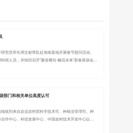
员
学研究所所长周文彬带队赴海南基地开展春节慰问活动。
科研人员，并组织召开“聚首椰岛·畅话未来”新春座谈会，
上级部门和相关单位高度认可
陆续收到来自农业农村部科学技术司、种植业管理司、种
济合作中心、科技发展中心、中国农村技术开发中心以及