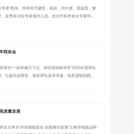
高被引学者”榜单。作科所万建民，钱前，何中虎，景蕊莲，黎
，金秀良10位专家成功入选。此次作科所多位专家同时
新年联欢会
所举办“一粒种藏天下志，师生情铸新华章”2025年度师生
用、弘扬先进典型，激发师生追求卓越、锐意进取的精
业高质量发展
所在京举办“科技赋能农业 创新驱动发展”主粮作物新品种