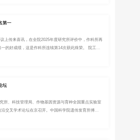
名第一
作会议上传来喜讯，在全院2025年度研究所评价中，作科所再
的好成绩，这是作科所连续第14次获此殊荣。 院工作
论坛
研究所、科技管理局、作物基因资源与育种全国重点实验室
前沿交叉学术论坛在京召开。中国科学院遗传发育所傅向