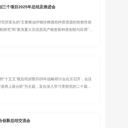
划三个项目2025年总结及推进会
学研究所牵头的“主要粮油作物珍稀濒危种质资源的抢救性保
制研究”和“黄淮夏大豆优质高产耐密新种质创制与应用”三
所“十五五”规划培训暨2026年战略研讨会在京召开，会议
开赛道再上新台阶”为主题，旨在深入学习贯彻党的二十届四
合创新总结交流会