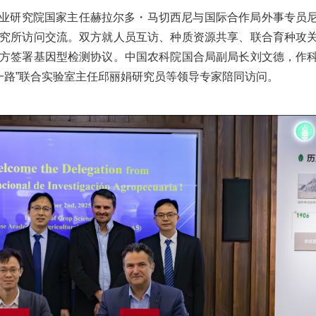
农牧业研究院国家主任赫拉尔多・马切西尼与国际合作局外事专员
究所访问交流。双方就人员互访、种质资源共享、联合育种攻
方签署基因型检测协议。中国农科院国合局副局长刘文德，作
一路”联合实验室主任邱丽娟研究员等领导专家陪同访问。