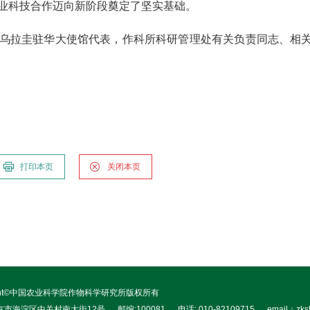
业科技合作迈向新阶段奠定了坚实基础。
乌拉圭驻华大使馆代表，作科所科研管理处有关负责同志、相
打印本页
关闭本页
right©中国农业科学院作物科学研究所版权所有
北京市海淀区中关村南大街12号
邮编:100081
电话: 010-82109715
email：zks