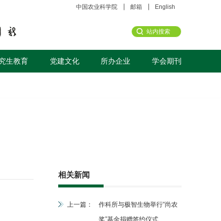
中国农业科学院
邮箱
English
究生教育
党建文化
所办企业
学会期刊
相关新闻
上一篇：
作科所与极智生物举行“尚农
奖”基金捐赠签约仪式