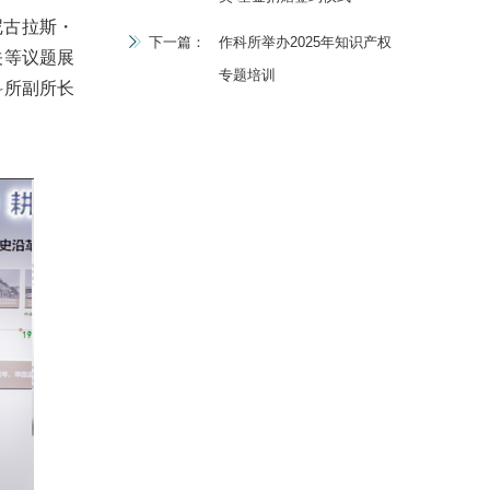
尼古拉斯・
下一篇：
作科所举办2025年知识产权
关等议题展
专题培训
科所副所长