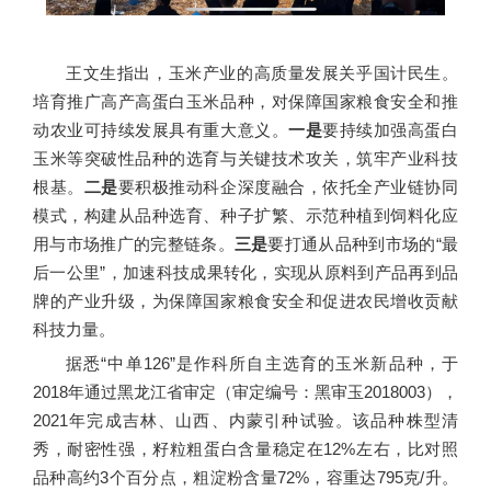
王文生指出，玉米产业的高质量发展关乎国计民生。
培育推广高产高蛋白玉米品种，对保障国家粮食安全和推
动农业可持续发展具有重大意义。
一是
要持续加强高蛋白
玉米等突破性品种的选育与关键技术攻关，筑牢产业科技
根基。
二是
要积极推动科企深度融合，依托全产业链协同
模式，构建从品种选育、种子扩繁、示范种植到饲料化应
用与市场推广的完整链条。
三是
要打通从品种到市场的“最
后一公里”，加速科技成果转化，实现从原料到产品再到品
牌的产业升级，为保障国家粮食安全和促进农民增收贡献
科技力量。
据悉“中单126”是作科所自主选育的玉米新品种，于
2018年通过黑龙江省审定（审定编号：黑审玉2018003），
2021年完成吉林、山西、内蒙引种试验。该品种株型清
秀，耐密性强，籽粒粗蛋白含量稳定在12%左右，比对照
品种高约3个百分点，粗淀粉含量72%，容重达795克/升。