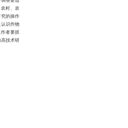
科调整要适
、农村、农
研究的操作
及认识作物
工作者要抓
的高技术研