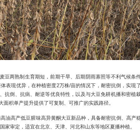
麦豆两熟制生育期短，前期干旱、后期阴雨寡照等不利气候条
种整体表现优异，在种植密度2万株/亩的情况下，耐密抗倒，实现
、抗倒、抗病、耐逆等优良特性，以及与大豆免耕机播和密植
大面积单产提升提供了可复制、可推广的实践路径。
育的高油高产低豆腥味高异黄酮大豆新品种，具备耐密抗倒、高产
通过国家审定，适宜在北京、天津、河北和山东等地区夏播种植。