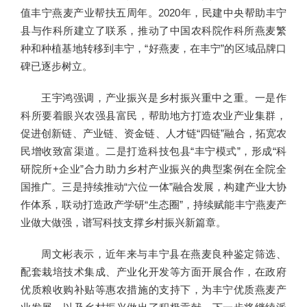
值丰宁燕麦产业帮扶五周年。2020年，民建中央帮助丰宁
县与作科所建立了联系，推动了中国农科院作科所燕麦繁
种和种植基地转移到丰宁，“好燕麦，在丰宁”的区域品牌口
碑已逐步树立。
王宇鸿强调，产业振兴是乡村振兴重中之重。一是作
科所要着眼兴农强县富民，帮助地方打造农业产业集群，
促进创新链、产业链、资金链、人才链“四链”融合，拓宽农
民增收致富渠道。二是打造科技包县“丰宁模式”，形成“科
研院所+企业”合力助力乡村产业振兴的典型案例在全院全
国推广。三是持续推动“六位一体”融合发展，构建产业大协
作体系，联动打造政产学研“生态圈”，持续赋能丰宁燕麦产
业做大做强，谱写科技支撑乡村振兴新篇章。
周文彬表示，近年来与丰宁县在燕麦良种鉴定筛选、
配套栽培技术集成、产业化开发等方面开展合作，在政府
优质粮收购补贴等惠农措施的支持下，为丰宁优质燕麦产