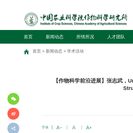
首页
新闻动态
所情所况
人才团队
首页
>
新闻动态
>
学术活动
分
【作物科学前沿进展】张志武，Untangling 
享
到
Str
字体