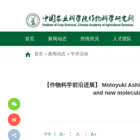
首页
新闻动态
所情所况
人才团队
首页
>
新闻动态
>
学术活动
分
【作物科学前沿进展】 Motoyuki Ashikari，
享
到
and new molecula
字体