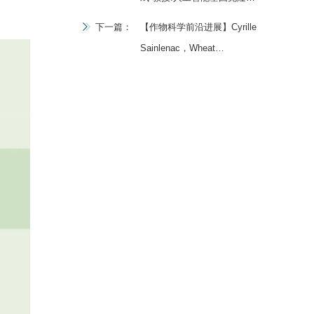
(AI-gExpress)和智能基因育
下一篇：
【作物科学前沿进展】Cyrille
种 (AI-GBB)
Sainlenac，Wheat
Resistance to the Fungal
Pathogen Zymoseptoria
tritici (Septoria tritici blotch)