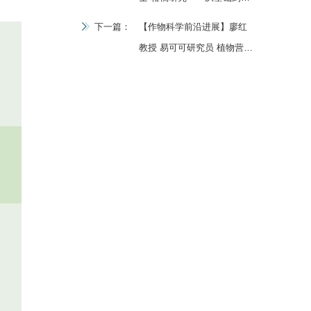
业
下一篇：
【作物科学前沿进展】廖红
教授 易可可研究员 植物营养
专题报告会