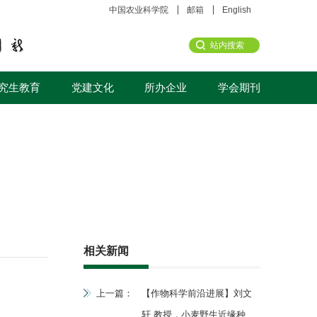
中国农业科学院
邮箱
English
究生教育
党建文化
所办企业
学会期刊
相关新闻
上一篇：
【作物科学前沿进展】刘文
轩 教授，小麦野生近缘种属