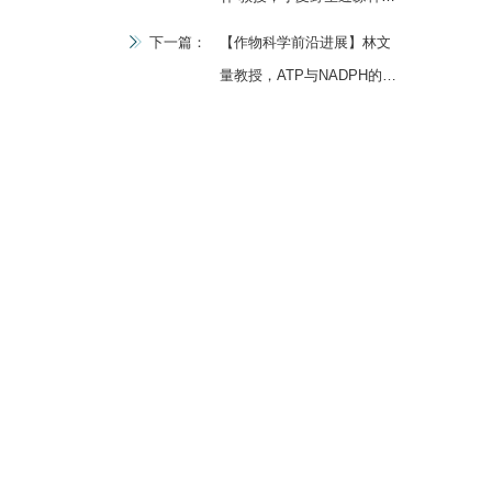
抗病基因克隆的“1-2-3”策略
下一篇：
【作物科学前沿进展】林文
量教授，ATP与NADPH的平
衡对光合作用的重要性