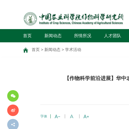
首页
新闻动态
所情所况
人才团队
首页
>
新闻动态
>
学术活动
分
【作物科学前沿进展】华中
享
到
字体