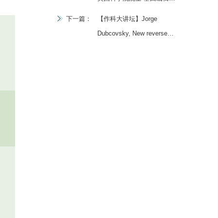
种产业化的机遇与挑战
下一篇：
【作科大讲坛】Jorge
Dubcovsky, New reverse
genetic technologies and
their application to study
wheat spike development