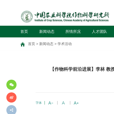
首页
新闻动态
所情所况
人才团队
首页
>
新闻动态
>
学术活动
分
【作物科学前沿进展】李林 教
享
到
字体