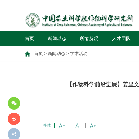
首页
新闻动态
所情所况
人才团队
首页
>
新闻动态
>
学术活动
分
【作物科学前沿进展】姜里文 教授，Org
享
到
字体