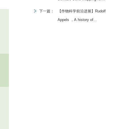
biotic stress resistance in
下一篇：
【作物科学前沿进展】Rudolf
food legumes
Appels ，A history of
Australia-China cooperation
in wheat science and the
milestone Chinese Spring
wheat reference genome