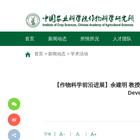
首页
新闻动态
所情所况
人才团队
首页
>
新闻动态
>
学术活动
分
【作物科学前沿进展】余建明 教授,Phenotyp
享
到
Dev
字体