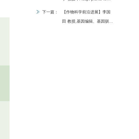
changing environments
下一篇：
【作物科学前沿进展】李国
田 教授,基因编辑、基因驯化
及作物广谱抗病