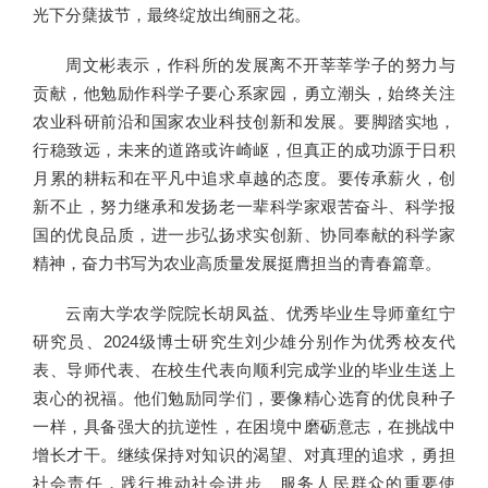
光下分蘖拔节，最终绽放出绚丽之花。
周文彬表示，作科所的发展离不开莘莘学子的努力与
贡献，他勉励作科学子要心系家园，勇立潮头，始终关注
农业科研前沿和国家农业科技创新和发展。要脚踏实地，
行稳致远，未来的道路或许崎岖，但真正的成功源于日积
月累的耕耘和在平凡中追求卓越的态度。要传承薪火，创
新不止，努力继承和发扬老一辈科学家艰苦奋斗、科学报
国的优良品质，进一步弘扬求实创新、协同奉献的科学家
精神，奋力书写为农业高质量发展挺膺担当的青春篇章。
云南大学农学院院长胡凤益、优秀毕业生导师童红宁
研究员、2024级博士研究生刘少雄分别作为优秀校友代
表、导师代表、在校生代表向顺利完成学业的毕业生送上
衷心的祝福。他们勉励同学们，要像精心选育的优良种子
一样，具备强大的抗逆性，在困境中磨砺意志，在挑战中
增长才干。继续保持对知识的渴望、对真理的追求，勇担
社会责任，践行推动社会进步、服务人民群众的重要使