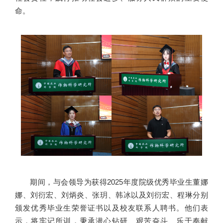
命。
期间，与会领导为获得2025年度院级优秀毕业生董娜
娜、刘衍宏、刘炳炎、张玥、韩冰以及刘衍宏、程琳分别
颁发优秀毕业生荣誉证书以及校友联系人聘书。他们表
示，将牢记所训，秉承潜心钻研、艰苦奋斗、乐于奉献