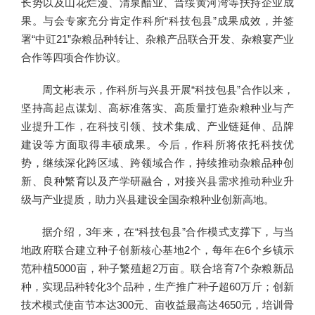
长势以及山花烂漫、清泉醋业、晋绥黄河湾等扶持企业成
果。与会专家充分肯定作科所“科技包县”成果成效，并签
署“中豇21”杂粮品种转让、杂粮产品联合开发、杂粮宴产业
合作等四项合作协议。
周文彬表示，作科所与兴县开展“科技包县”合作以来，
坚持高起点谋划、高标准落实、高质量打造杂粮种业与产
业提升工作，在科技引领、技术集成、产业链延伸、品牌
建设等方面取得丰硕成果。今后，作科所将依托科技优
势，继续深化跨区域、跨领域合作，持续推动杂粮品种创
新、良种繁育以及产学研融合，对接兴县需求推动种业升
级与产业提质，助力兴县建设全国杂粮种业创新高地。
据介绍，3年来，在“科技包县”合作模式支撑下，与当
地政府联合建立种子创新核心基地2个，每年在6个乡镇示
范种植5000亩，种子繁殖超2万亩。联合培育7个杂粮新品
种，实现品种转化3个品种，生产推广种子超60万斤；创新
技术模式使亩节本达300元、亩收益最高达4650元，培训骨