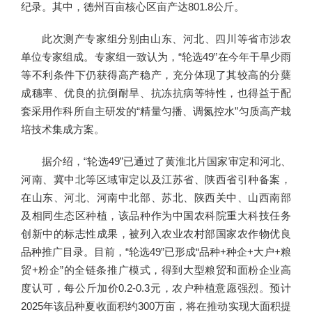
纪录。其中，德州百亩核心区亩产达801.8公斤。
此次测产专家组分别由山东、河北、四川等省市涉农
单位专家组成。专家组一致认为，“轮选49”在今年干旱少雨
等不利条件下仍获得高产稳产，充分体现了其较高的分蘖
成穗率、优良的抗倒耐旱、抗冻抗病等特性，也得益于配
套采用作科所自主研发的“精量匀播、调氮控水”匀质高产栽
培技术集成方案。
据介绍，“轮选49”已通过了黄淮北片国家审定和河北、
河南、冀中北等区域审定以及江苏省、陕西省引种备案，
在山东、河北、河南中北部、苏北、陕西关中、山西南部
及相同生态区种植，该品种作为中国农科院重大科技任务
创新中的标志性成果，被列入农业农村部国家农作物优良
品种推广目录。目前，“轮选49”已形成“品种+种企+大户+粮
贸+粉企”的全链条推广模式，得到大型粮贸和面粉企业高
度认可，每公斤加价0.2-0.3元，农户种植意愿强烈。预计
2025年该品种夏收面积约300万亩，将在推动实现大面积提