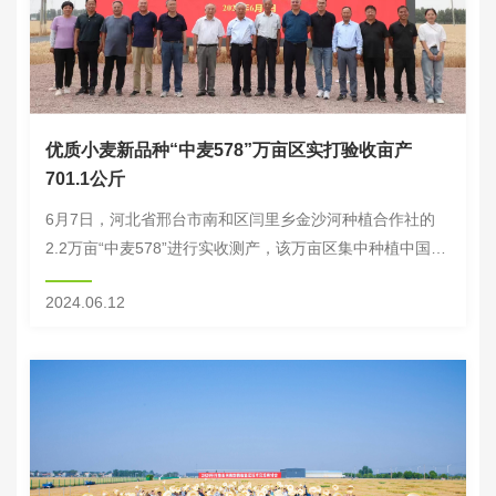
优质小麦新品种“中麦578”万亩区实打验收亩产
701.1公斤
6月7日，河北省邢台市南和区闫里乡金沙河种植合作社的
2.2万亩“中麦578”进行实收测产，该万亩区集中种植中国农
业科学院选育的高产、优质、强筋、广适小麦新品种“中麦
2024.06.12
578”。本次实收测产依据农业农村部...