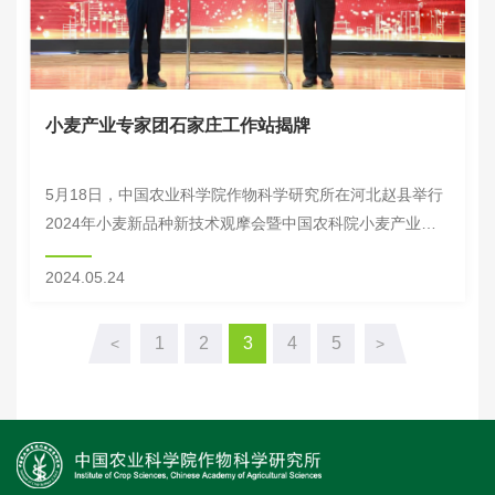
小麦产业专家团石家庄工作站揭牌
5月18日，中国农业科学院作物科学研究所在河北赵县举行
2024年小麦新品种新技术观摩会暨中国农科院小麦产业专
家团石家庄工作站揭牌仪式。作科所党委书记、国家小麦产
2024.05.24
业技术体系首席科学家、中国农科院小麦产业...
1
2
3
4
5
<
>