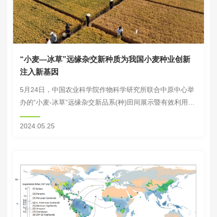
“小麦—冰草”远缘杂交新种质为我国小麦种业创新
注入新基因
5月24日，中国农业科学院作物科学研究所联合中原中心举
办的“小麦-冰草”远缘杂交新品系(种)田间展示暨有效利用研
讨会在新乡召开。中国工程院刘旭、康振生、孙其信院士，
2024.05.25
农业农村部种业管理司司长刘莉华，中国...