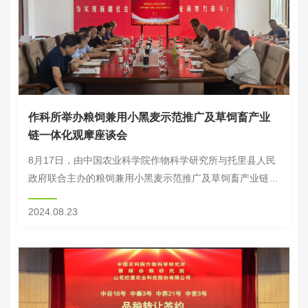
作科所举办粮饲兼用小黑麦示范推广及草饲畜产业
链一体化观摩座谈会
8月17日，由中国农业科学院作物科学研究所与托里县人民
政府联合主办的粮饲兼用小黑麦示范推广及草饲畜产业链一
体化观摩座谈会在新疆塔城地区托里县召开。会议旨在促进
2024.08.23
小黑麦种质创新与推广，推动草饲畜产业提质增...