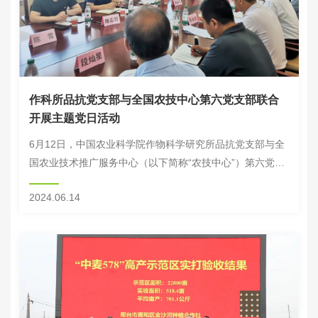
作科所品抗党支部与全国农技中心第六党支部联合
开展主题党日活动
6月12日，中国农业科学院作物科学研究所品抗党支部与全
国农业技术推广服务中心（以下简称“农技中心”）第六党支
部联合开展“强化引种隔离检疫 助力种业振兴行动”主题党日
2024.06.14
活动。农业农村部巡视组组长王福祥出席...