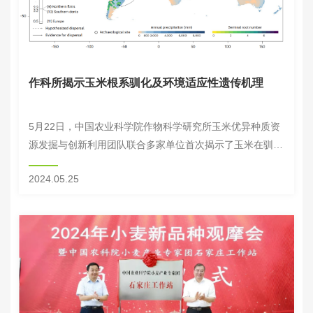
作科所揭示玉米根系驯化及环境适应性遗传机理
5月22日，中国农业科学院作物科学研究所玉米优异种质资
源发掘与创新利用团队联合多家单位首次揭示了玉米在驯化
及全球适应性过程中，种子根数目形成的遗传基础及适应性
2024.05.25
轨迹，鉴定了控制种子根数目的关键基因ZmH...