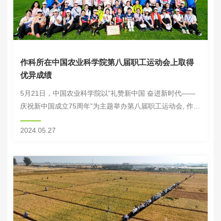
作科所在中国农业科学院第八届职工运动会上取得
优异成绩
5月21日，中国农业科学院以“礼赞新中国 奋进新时代——
庆祝新中国成立75周年”为主题举办第八届职工运动会, 作科
所获得京内单位团体总分第四名，并荣获“精神文明奖”。
2024.05.27
开幕式上，所班子全体成员...