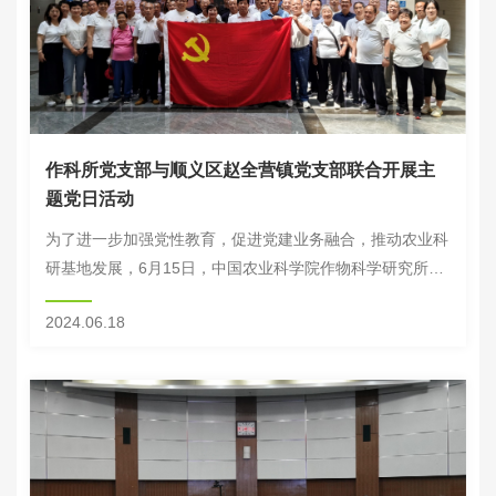
作科所党支部与顺义区赵全营镇党支部联合开展主
题党日活动
为了进一步加强党性教育，促进党建业务融合，推动农业科
研基地发展，6月15日，中国农业科学院作物科学研究所管
理二支部、燕麦公司党支部携手顺义区赵全营镇党支部，
2024.06.18
以“强党性正风气、凝心聚力促基地发展”为主题...