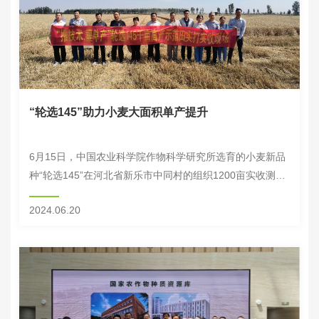
“轮选145”助力小麦大面积单产提升
6月15日，中国农业科学院作物科学研究所选育的小麦新品
种“轮选145”在河北省新乐市中同村的组织1200亩实收测
产。来自河北省种子管理站、石家庄市农业技术推广中心、
2024.06.20
河北农业大学、山东农业大学、河北省农...