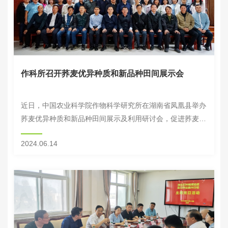
作科所召开荞麦优异种质和新品种田间展示会
近日，中国农业科学院作物科学研究所在湖南省凤凰县举办
荞麦优异种质和新品种田间展示及利用研讨会，促进荞麦种
质创新与品种选育进展交流，推动荞麦产业提质增效。中国
2024.06.14
科学院院士钱前，湖南省农业科学院党委书记、中...