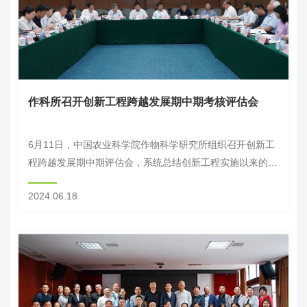
作科所召开创新工程跨越发展期中期考核评估会
6月11日，中国农业科学院作物科学研究所组织召开创新工
程跨越发展期中期评估会，系统总结创新工程实施以来的成
效与经验，评估跨越发展期绩效任务进展情况。中国农科院
2024.06.18
副院长叶玉江担任专家组组长，万建民、陈晓亚...