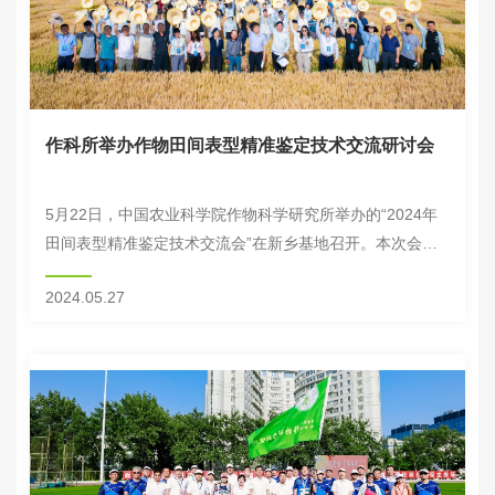
作科所举办作物田间表型精准鉴定技术交流研讨会
5月22日，中国农业科学院作物科学研究所举办的“2024年
田间表型精准鉴定技术交流会”在新乡基地召开。本次会议
依托小麦种质精准鉴定试验的8600个小区试验，围绕表型
2024.05.27
搭载平台、传感器设备、表型技术应用和...