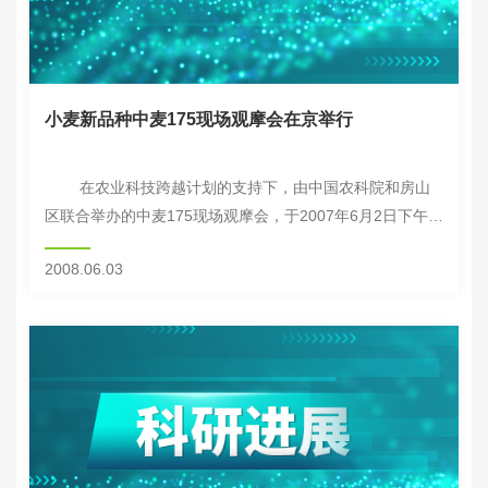
小麦新品种中麦175现场观摩会在京举行
在农业科技跨越计划的支持下，由中国农科院和房山
区联合举办的中麦175现场观摩会，于2007年6月2日下午在
房山区举行，中国农科院院长翟虎渠教授、副院长刘旭研究
2008.06.03
员、科技局王小虎局长、庄巧...