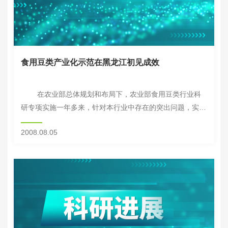
食用豆类产业化示范在黑龙江初见成效
在农业部总体规划和布局下，农业部食用豆类行业科
研专项实施一年多来，针对本行业中存在的突出问题，实施
了“筛选传统品种、提纯复壮原种、集成高效技术、建立示
2008.08.05
范基地、扩大外贸出口”的技术方案，...