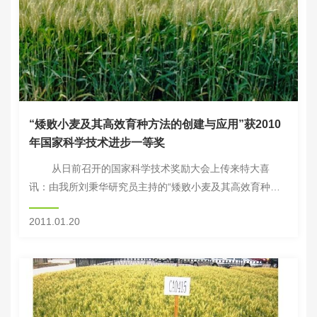
“矮败小麦及其高效育种方法的创建与应用”获2010
年国家科学技术进步一等奖
从日前召开的国家科学技术奖励大会上传来特大喜
讯：由我所刘秉华研究员主持的“矮败小麦及其高效育种方
法的创建与应用”荣获2010年国家科学技术进步一等奖。
2011.01.20
刘秉华带领研究...