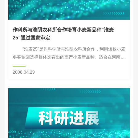
作科所与淮阴农科所合作培育小麦新品种“淮麦
25”通过国家审定
“淮麦25”是作科学所与淮阴农科所合作，利用矮败小麦
冬春轮回选择群体选育出的高产小麦新品种。适合在河南省
中北部，安徽省北部、江苏省北部、陕西省关中地区、山东
2008.04.29
省菏泽地区的中高肥力地块作早...