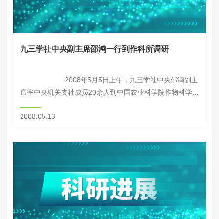
九三学社中央副主席邵鸿一行到作科所调研
2008年5月5日上午，九三学社中央邵鸿副主
席率中央机关支社成员20余人到中国农业科学院作物科学研
究所进行调研，作科所张保明书记、万建民所长和有关专
2008.05.13
家...