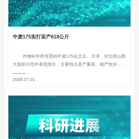
中麦175实打亩产618公斤
作物科学所培育的中麦175在北京、天津、河北和山西
大面积示范中表现突出，主要特点是产量高、稳产性好，抗
病、抗高温、抗倒伏，水份利用率高，适应性广，受到各级
2008.07.01
领导、种子经销商和麦农的偏爱。...