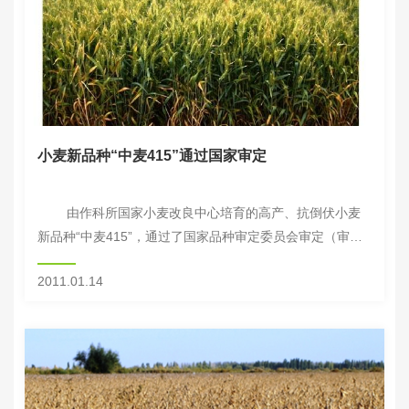
小麦新品种“中麦415”通过国家审定
由作科所国家小麦改良中心培育的高产、抗倒伏小麦
新品种“中麦415”，通过了国家品种审定委员会审定（审定
号：国审麦2010016），并申请了品种保护。 “中麦
2011.01.14
415”组...