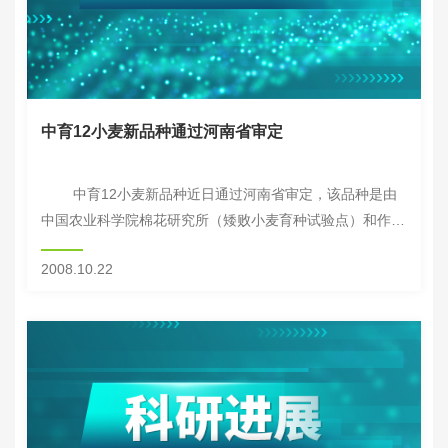
中育12小麦新品种通过河南省审定
中育12小麦新品种近日通过河南省审定，该品种是由
中国农业科学院棉花研究所（矮败小麦育种试验点）和作物
科学研究所联合选育的。 该品种是利用“矮败小麦”群
2008.10.22
体，与百农64进...