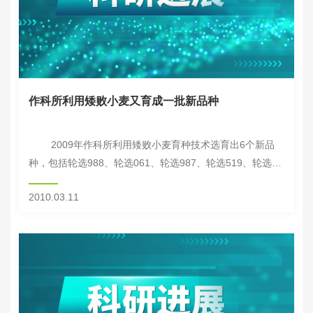
作科所利用矮败小麦又育成一批新品种
2009年作科所利用矮败小麦育种技术选育出6个新品
种，包括轮选988、轮选061、轮选987、轮选519、轮选
496和轮选716，这些品种于2009年分别通过国家、河北省
2010.03.11
和天津审定，适...