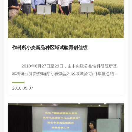
作科所小麦新品种区域试验再创佳绩
2010年8月27日至29日，由中央级公益性科研院所基
本科研业务费资助的“小麦新品种区域试验”项目年度总结交
流会在北京召开。 中国农科院作科所王述民副所长到
2010.09.07
会并致辞，...