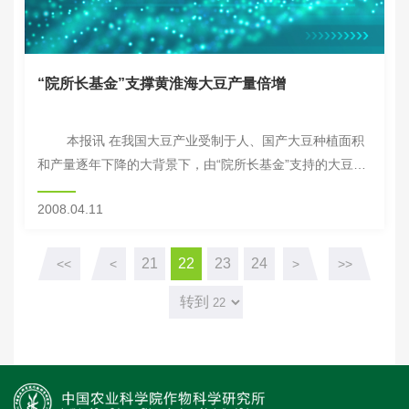
“院所长基金”支撑黄淮海大豆产量倍增
本报讯 在我国大豆产业受制于人、国产大豆种植面积
和产量逐年下降的大背景下，由“院所长基金”支持的大豆新
品种“中黄13”却保持了黄淮海平原大豆产量和种植面积的双
2008.04.11
增长。这是记者从4月7日召...
21
22
23
24
<<
<
>
>>
转到