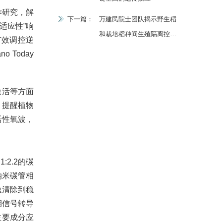
作研究，解
下一篇：
万建民院士团队揭示野生稻
适应性”响
和栽培稻种间生殖隔离控制
有效调控逆
新元件
Today
激活等方面
，提醒植物
活性氧波，
2.2的碳
纳米碳管相
速清除到稳
期信号转导
主要成分应