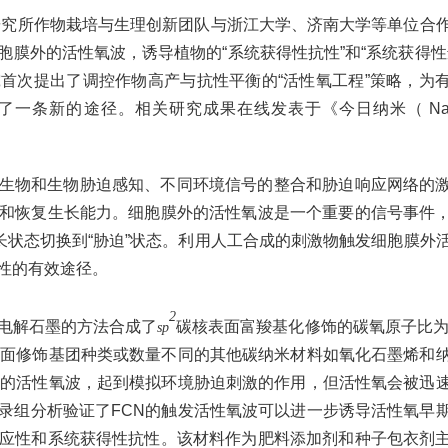
学研究所作物栽培与生理创新团队与浙江大学、济南大学等单位合
膜外的活性氧波，诱导植物的“系统获得性抗性”和“系统获得性
首次提出了调控作物高产与抗性平衡的“活性氧工程”策略，为
条新的途径。相关研究成果在线发表于《今日纳米（ Nano 
生物和生物胁迫感知、不同环境信号的整合和胁迫响应网络的
和恢复生长能力。细胞膜外的活性氧波是一个重要的信号事件
长状态切换到“胁迫”状态。利用人工合成的刺激物触发细胞膜外
性的有效途径。
2
电解石墨的方法合成了
碳核表面富羧基化修饰的碳氧原子比为1:
sp
表面修饰基团种类或数量不同的其他碳纳米材料如氧化石墨烯和
外的活性氧波，起到模拟环境胁迫刺激的作用，但活性氧会被迅
录组分析验证了FCN的触发活性氧波可以进一步诱导活性氧早
应性和系统获得性抗性。该材料作为肥料添加剂和种子包衣剂