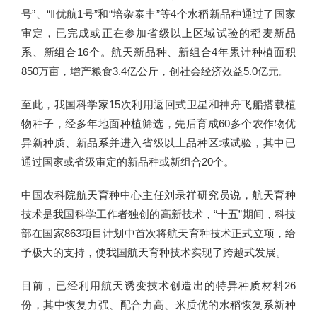
号”、“Ⅱ优航1号”和“培杂泰丰”等4个水稻新品种通过了国家
审定，已完成或正在参加省级以上区域试验的稻麦新品
系、新组合16个。航天新品种、新组合4年累计种植面积
850万亩，增产粮食3.4亿公斤，创社会经济效益5.0亿元。
至此，我国科学家15次利用返回式卫星和神舟飞船搭载植
物种子，经多年地面种植筛选，先后育成60多个农作物优
异新种质、新品系并进入省级以上品种区域试验，其中已
通过国家或省级审定的新品种或新组合20个。
中国农科院航天育种中心主任刘录祥研究员说，航天育种
技术是我国科学工作者独创的高新技术，“十五”期间，科技
部在国家863项目计划中首次将航天育种技术正式立项，给
予极大的支持，使我国航天育种技术实现了跨越式发展。
目前，已经利用航天诱变技术创造出的特异种质材料26
份，其中恢复力强、配合力高、米质优的水稻恢复系新种