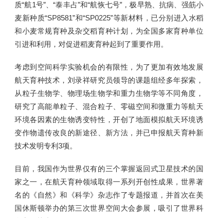
质“航1号”、“泰丰占”和“航恢七号”，极早熟、抗病、强筋小
麦新种质“SP8581”和“SP0225”等新材料，已分别进入水稻
和小麦常规育种及杂交稻育种计划，为全国多家育种单位
引进和利用，对促进稻麦育种起到了重要作用。
考虑到空间科学实验机会的有限性，为了更加有效地发展
航天育种技术，刘录祥研究员领导的课题组经多年探索，
从粒子生物学、物理场生物学和重力生物学等不同角度，
研究了高能单粒子、混合粒子、零磁空间和微重力等航天
环境各因素的生物诱变特性，开创了地面模拟航天环境诱
变作物遗传改良的新途径、新方法，并已申报航天育种新
技术发明专利3项。
目前，我国作为世界仅有的三个掌握返回式卫星技术的国
家之一，在航天育种领域取得一系列开创性成果，世界著
名的《自然》和《科学》杂志作了专题报道，并首次在美
国休斯顿举办的第三次世界空间大会参展，吸引了世界科