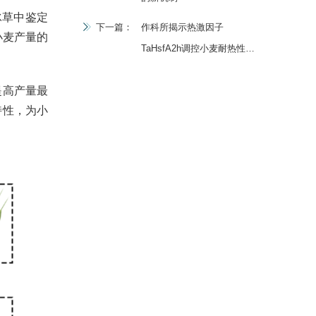
冰草中鉴定
下一篇：
作科所揭示热激因子
小麦产量的
TaHsfA2h调控小麦耐热性的
分子机制
提高产量最
特性，为小