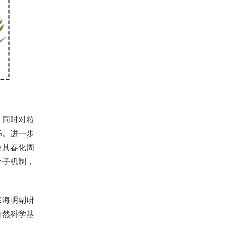
，同时对粒
%。进一步
短其春化周
分子机制，
韩海明副研
自然科学基