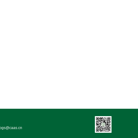
bgs@caas.cn